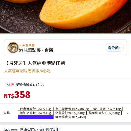
⭐ 蒸籠飄香
看分類 ›
港味蒸點樓 · 台灣
【易牙居】人氣經典港點任選
人氣經典港點 老饕激推必吃
NT$ 480
7.5折
省 NT$122
358
NT$
經典鮮蝦餃10入/260g
魚子蝦燒賣15入/307.5g
蝦仁燒賣15入/315g
›
規格
蠔油叉燒包10入/410g
奶黃流沙包6入/330g
蘋果奶皇包10入/330g
金香芒果包10入/330g
鮮蝦腐皮捲10入/450g
冷凍-18°c，保存時間1年
保存方式