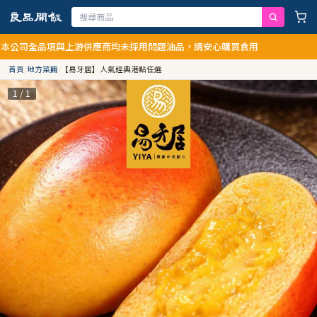
全品項與上游供應商均未採用問題油品，請安心購買食用
首頁
/
地方菜餚
/
【易牙居】人氣經典港點任選
1 / 1