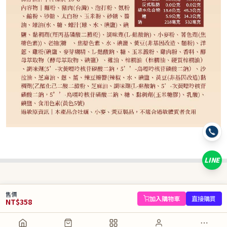
358
NT$
NT$ 480
7.5折
剩
18
件
規格
經典鮮蝦餃10入/260g
魚子蝦燒賣15入/307.5g
蝦仁燒賣15入/315g
蠔油叉燒包10入/410g
奶黃流沙包6入/330g
蘋果奶皇包10入/330g
金香芒果包10入/330g
鮮蝦腐皮捲10入/450g
LINE
數量
−
+
庫存 18 件
售價
加入購物車
直接購買
NT$
358
加入購物車
直接購買