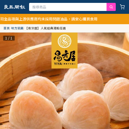
與上游供應商均未採用問題油品，請安心購買食用
首頁
/
地方菜餚
/
【易牙居】人氣經典港點任選
1 / 1