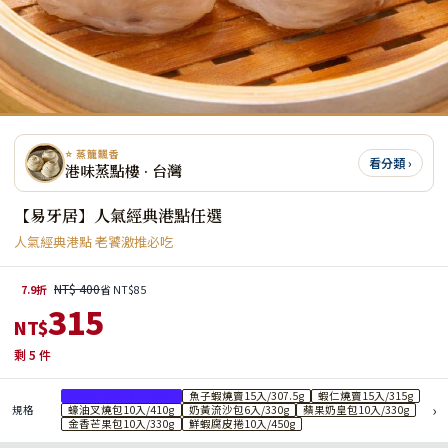
⭐ 蒸籠飄香
看分類 ›
港味蒸點樓 · 台灣
【易牙居】人氣經典港點任選
人氣經典港點 老饕激推必吃
NT$ 400
7.9折
省 NT$85
315
NT$
剩
5
件
經典鮮蝦餃10入/260g
魚子蝦燒賣15入/307.5g
蝦仁燒賣15入/315g
›
規格
蠔油叉燒包10入/410g
奶黃流沙包6入/330g
蘋果奶皇包10入/330g
金香芒果包10入/330g
鮮蝦腐皮捲10入/450g