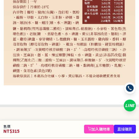
315
NT$
NT$ 400
7.9折
剩
5
件
規格
經典鮮蝦餃10入/260g
魚子蝦燒賣15入/307.5g
蝦仁燒賣15入/315g
蠔油叉燒包10入/410g
奶黃流沙包6入/330g
蘋果奶皇包10入/330g
金香芒果包10入/330g
鮮蝦腐皮捲10入/450g
LINE
數量
−
+
庫存 5 件
售價
加入購物車
直接購買
NT$
315