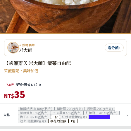
⭐ 穀物精華
看分類 ›
米大師
【逸湘齋 X 米大師】飯菜自由配
菜飯搭配，美味加倍
NT$ 45
7.8折
省 NT$10
35
NT$
糖醋咕咾肉 180g(售完)
燻雞腿 200g(售完)
醬雞腿 200g(售完)
蔥烤鯽魚150g(售完)
五更腸旺450g(售完)
紅燒獅子頭375g(售完)
›
規格
梅干扣肉210g(售完)
1份
紅藜纖穀飯(售完)
池上-香米飯
池上-糙穀飯(售完)
櫻花蝦油飯
1包