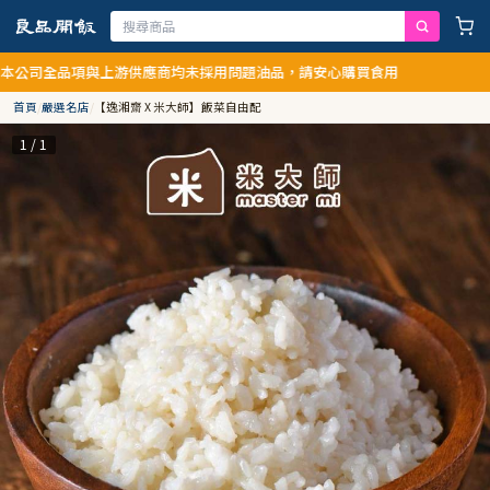
全品項與上游供應商均未採用問題油品，請安心購買食用
首頁
/
嚴選名店
/
【逸湘齋 X 米大師】飯菜自由配
1 / 1