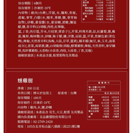
35
NT$
NT$ 45
7.8折
規格
糖醋咕咾肉 180g (售完)
燻雞腿 200g (售完)
醬雞腿 200g (售完)
蔥烤鯽魚150g (售完)