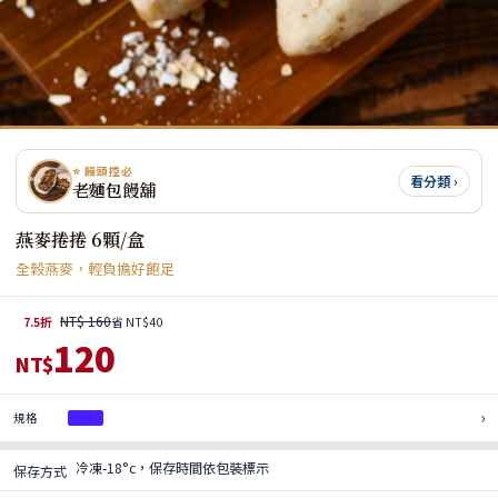
⭐ 饅頭控必
看分類 ›
老麵包饅舖
燕麥捲捲 6顆/盒
全穀燕麥，輕負擔好飽足
NT$ 160
7.5折
省 NT$40
120
NT$
›
規格
1盒
冷凍-18°c，保存時間依包裝標示
保存方式