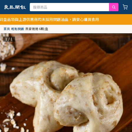
上游供應商均未採用問題油品，請安心購買食用
首頁
/
輕鬆開飯
/
燕麥捲捲 6顆/盒
1 / 1