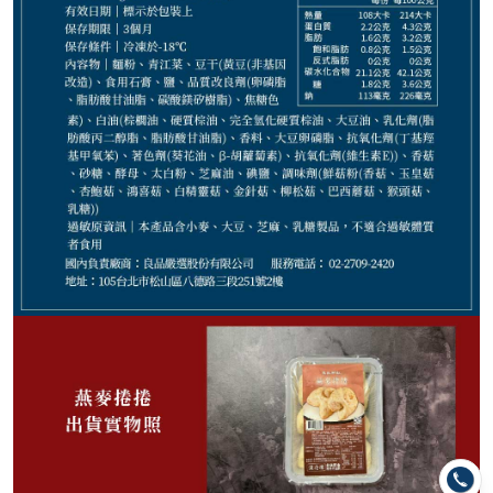
120
NT$
NT$ 160
7.5折
剩
17
件
規格