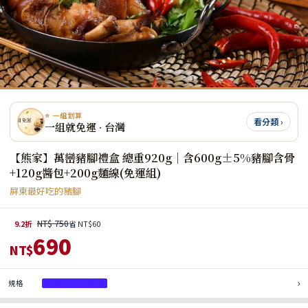
⭐ 一組划算
看分類 ›
一組就免運 · 台灣
【熊家】萬巒豬腳禮盒 總重920g｜含600g±5%豬腳含骨
+120g醬包+200g麵線(免運組)
屏東最好吃的豬腳
NT$ 750
9.2折
省 NT$60
690
NT$
›
規格
1入(含二包醬料)