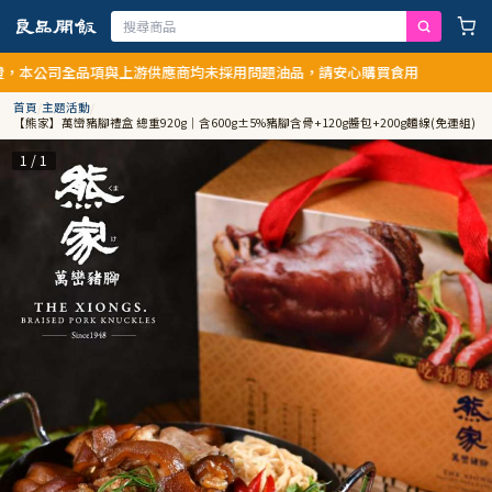
公司全品項與上游供應商均未採用問題油品，請安心購買食用
首頁
/
主題活動
/
【熊家】萬巒豬腳禮盒 總重920g｜含600g±5%豬腳含骨+120g醬包+200g麵線(免運組)
1 / 1