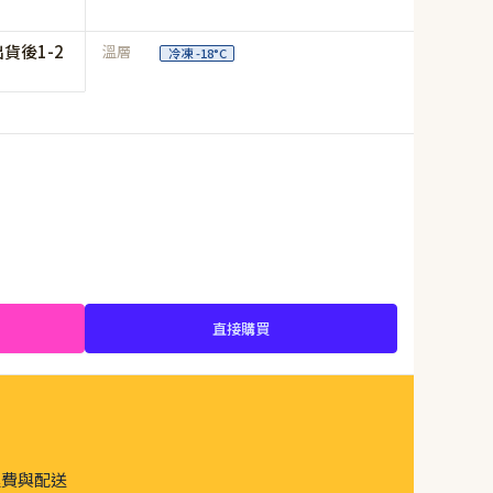
貨後1-2
溫層
冷凍 -18°C
直接購買
運費與配送