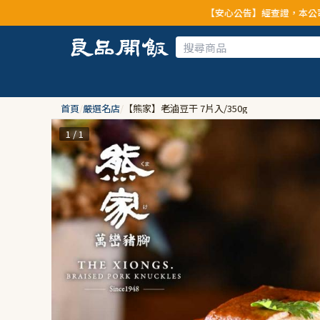
【安心公告】經查證，本公司全品項與上游供
首頁
/
嚴選名店
/
【熊家】老滷豆干 7片入/350g
1 / 1