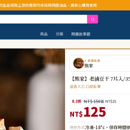
應商均未採用問題油品，請安心購買食用
商品
分類
開飯故事館
⭐ 家傳私房
熊家
【熊家】老滷豆干 7片入/35
滷香入芯 口感紮實
NT$ 150
8.3折
省 NT$25
125
NT$
冷凍-18°c，保存時間
保存方式