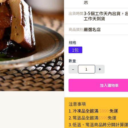
示
3-5個工作天內出貨，出
出貨時間
工作天到貨
嚴選名店
商品類別
規格
1包
數量
−
+
加入購物車
注意事項
1. 冷凍品全館滿
$999
免運
2.
常溫品全館滿
$599
免運
3.
低溫、常溫商品將分開計算