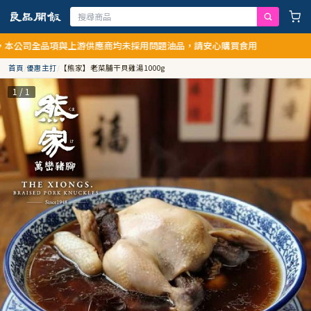
全品項與上游供應商均未採用問題油品，請安心購買食用
首頁
/
優惠主打
/
【熊家】老菜脯干貝雞湯1000g
1 / 1