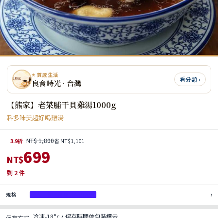
⭐ 質感生活
看分類 ›
良食時光 · 台灣
【熊家】老菜脯干貝雞湯1000g
料多味美超好喝雞湯
NT$ 1,800
3.9折
省 NT$1,101
699
NT$
剩
2
件
›
規格
1入｜賞味期限114/07/09
冷凍-18°c，保存時間依包裝標示
保存方式