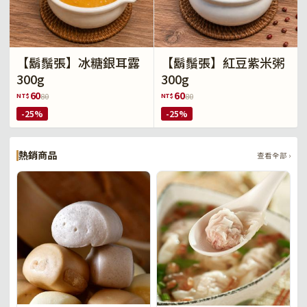
【鬍鬚張】冰糖銀耳露
【鬍鬚張】紅豆紫米粥
300g
300g
60
60
NT$
NT$
80
80
-25%
-25%
熱銷商品
查看全部 ›