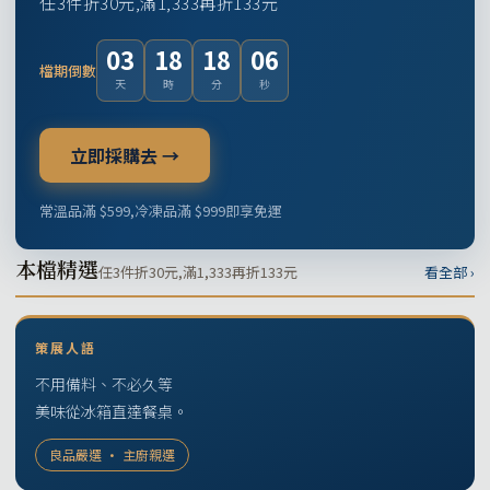
任3件折30元,滿1,333再折133元
03
18
18
05
檔期倒數
天
時
分
秒
立即採購去 →
常溫品滿 $599,冷凍品滿 $999即享免運
本檔精選
任3件折30元,滿1,333再折133元
看全部 ›
策展人語
不用備料、不必久等
美味從冰箱直達餐桌。
良品嚴選 · 主廚親選