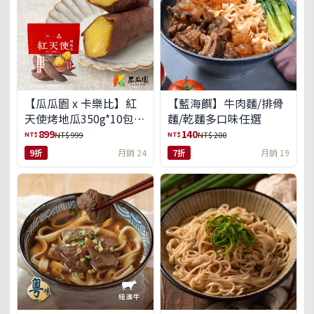
【瓜瓜園 x 卡樂比】紅
【藍海饌】牛肉麵/排骨
天使烤地瓜350g*10包
麵/乾麵多口味任選
(免運組)
899
140
NT$
NT$
NT$ 999
NT$ 200
9折
月銷 24
7折
月銷 19