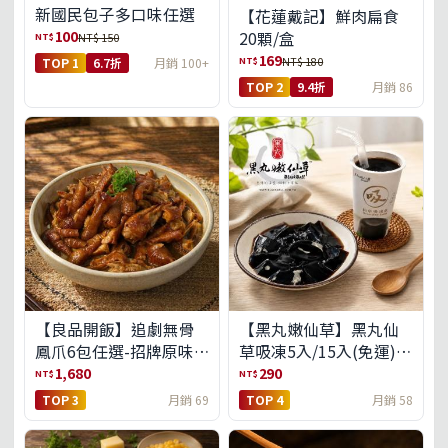
新國民包子多口味任選
【花蓮戴記】鮮肉扁食
100
20顆/盒
NT$
NT$ 150
169
NT$
NT$ 180
TOP 1
6.7折
月銷 100+
TOP 2
9.4折
月銷 86
【良品開飯】追劇無骨
【黑丸嫩仙草】黑丸仙
鳳爪6包任選-招牌原味/
草吸凍5入/15入(免運)
濃濃蒜香/過癮麻辣(免運
(預購中8/14出貨)
1,680
290
NT$
NT$
組)
TOP 3
月銷 69
TOP 4
月銷 58