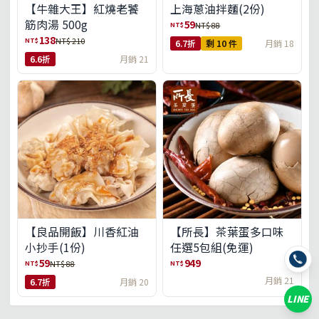
【牛雜大王】紅燒老饕
上海蔥油拌麵(2份)
筋肉湯 500g
59
NT$
NT$ 88
138
NT$
NT$ 210
6.7折
剩 10 件
月銷 18
6.6折
月銷 21
【良品開飯】川香紅油
【所長】茶葉蛋多口味
小抄手(1份)
任選5包組(免運)
59
949
NT$
NT$
NT$ 88
月銷 21
6.7折
月銷 20
LINE