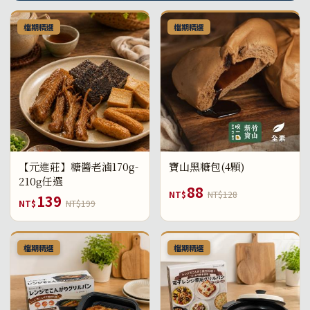
檔期精選
檔期精選
【元進莊】糖醬老滷170g-
寶山黑糖包(4顆)
210g任選
88
NT$
NT$128
139
NT$
NT$199
檔期精選
檔期精選