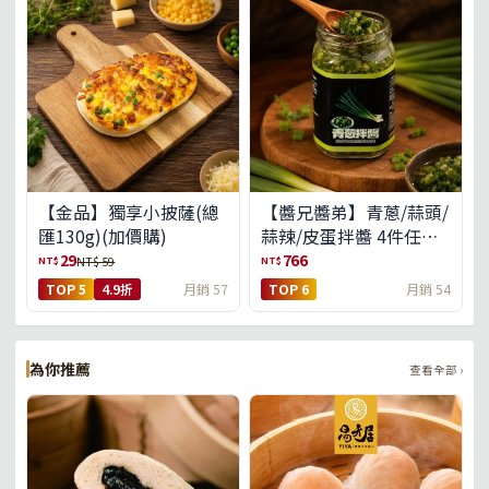
【金品】獨享小披薩(總
【醬兄醬弟】青蔥/蒜頭/
匯130g)(加價購)
蒜辣/皮蛋拌醬 4件任選
(免運組)
29
766
NT$
NT$
NT$ 59
TOP 5
4.9折
月銷 57
TOP 6
月銷 54
為你推薦
查看全部 ›