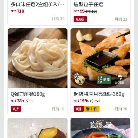
多口味任選2盒組(6入/
造型包子任選
盒)(免運)
718
99
NT$
NT$
NT$ 150
月銷 34
6.6折
月銷 23
Q彈刀削麵180g
超級特厚月亮蝦餅360g
28
199
NT$
NT$
NT$ 35
NT$ 250
8折
月銷 10
8折
剩 1 件
月銷 28