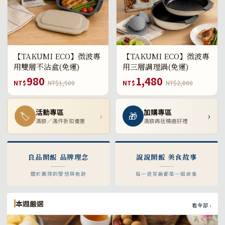
【TAKUMI ECO】微波專
【TAKUMI ECO】微波專
用雙層不沾盒(免運)
用三層調理鍋(免運)
980
1,480
NT$
NT$1,500
NT$
NT$2,000
活動專區
加購專區
🏷
›
🎁
›
滿額／滿件折扣優惠
滿額再送精選好禮
良品開飯 品牌理念
說說開飯 美食故事
關於團隊的理想與軌跡
每一道菜餚都是一個故事
本週嚴選
看全部 ›