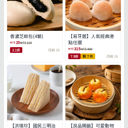
【易牙居】人氣經典港
香濃芝麻包(4顆)
點任選
25
NT$
NT$ 120
315
NT$
NT$ 400
2.1折
月銷 38
7.9折
剩 7 件
月銷 26
【洪瑞珍】國民三明治
【良品開飯】可愛動物