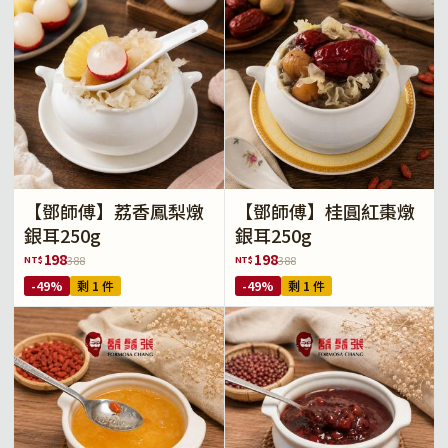
【鄧師傅】荔香鳳梨燉
【鄧師傅】桂圓紅棗燉
銀耳250g
銀耳250g
198
198
NT$
NT$
388
388
-49%
剩 1 件
-49%
剩 1 件