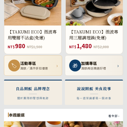
【TAKUMI ECO】微波專
【TAKUMI ECO】微波專
用雙層不沾盒(免運)
用三層調理鍋(免運)
980
1,480
NT$
NT$1,500
NT$
NT$2,000
活動專區
加購專區
🏷
›
🎁
›
滿額／滿件折扣優惠
滿額再送精選好禮
良品開飯 品牌理念
說說開飯 美食故事
關於團隊的理想與軌跡
每一道菜餚都是一個故事
本週嚴選
看全部 ›