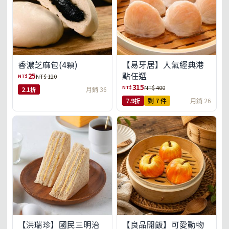
【易牙居】人氣經典港
香濃芝麻包(4顆)
點任選
25
NT$
NT$ 120
315
NT$
NT$ 400
2.1折
月銷 36
7.9折
剩 7 件
月銷 26
【洪瑞珍】國民三明治
【良品開飯】可愛動物