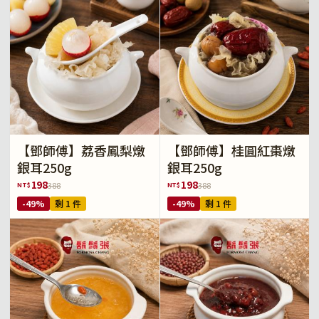
【鄧師傅】荔香鳳梨燉
【鄧師傅】桂圓紅棗燉
銀耳250g
銀耳250g
198
198
NT$
NT$
388
388
-49%
剩 1 件
-49%
剩 1 件