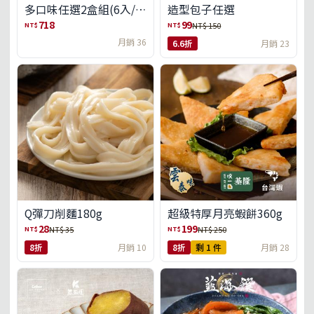
多口味任選2盒組(6入/
造型包子任選
盒)(免運)
718
99
NT$
NT$
NT$ 150
月銷 36
6.6折
月銷 23
Q彈刀削麵180g
超級特厚月亮蝦餅360g
28
199
NT$
NT$
NT$ 35
NT$ 250
8折
月銷 10
8折
剩 1 件
月銷 28