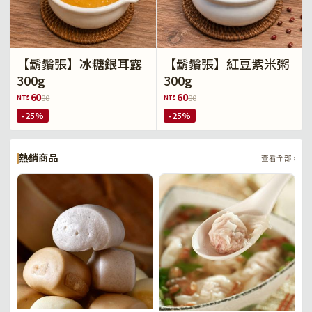
【鬍鬚張】冰糖銀耳露
【鬍鬚張】紅豆紫米粥
300g
300g
60
60
NT$
NT$
80
80
-25%
-25%
熱銷商品
查看全部 ›