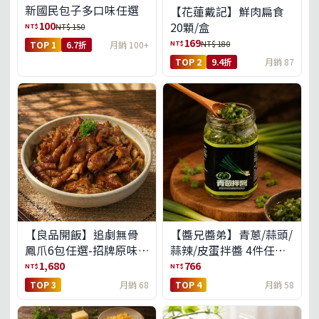
新國民包子多口味任選
【花蓮戴記】鮮肉扁食
100
20顆/盒
NT$
NT$ 150
169
NT$
NT$ 180
TOP 1
6.7折
月銷 100+
TOP 2
9.4折
月銷 87
【良品開飯】追劇無骨
【醬兄醬弟】青蔥/蒜頭/
鳳爪6包任選-招牌原味/
蒜辣/皮蛋拌醬 4件任選
濃濃蒜香/過癮麻辣(免運
(免運組)
1,680
766
NT$
NT$
組)
TOP 3
月銷 68
TOP 4
月銷 58