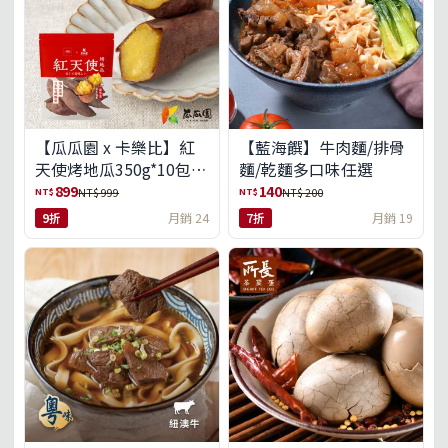
【瓜瓜園 x 卡樂比】紅
【藍海饌】牛肉麵/排骨
天使烤地瓜350g*10包
麵/乾麵多口味任選
(免運組)
899
140
NT$
NT$
NT$ 999
NT$ 200
9折
月銷 24
7折
月銷 19