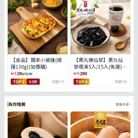
【金品】獨享小披薩(總
【黑丸嫩仙草】黑丸仙
匯130g)(加價購)
草吸凍5入/15入(免運)
(預購中8/14出貨)
29
290
NT$
NT$
NT$ 59
TOP 5
4.9折
月銷 57
TOP 6
月銷 56
為你推薦
查看全部 ›