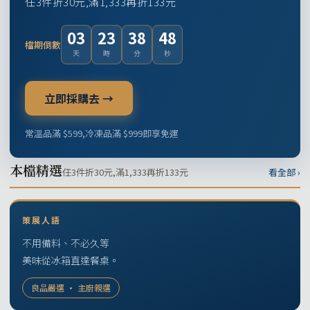
任3件折30元,滿1,333再折133元
03
23
38
47
檔期倒數
天
時
分
秒
立即採購去 →
常溫品滿 $599,冷凍品滿 $999即享免運
本檔精選
任3件折30元,滿1,333再折133元
看全部 ›
策展人語
不用備料、不必久等
美味從冰箱直達餐桌。
良品嚴選 · 主廚親選