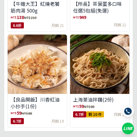
【牛雜大王】紅燒老饕
【所長】茶葉蛋多口味
筋肉湯 500g
任選5包組(免運)
138
949
NT$
NT$
NT$ 210
月銷 21
6.6折
月銷 21
【良品開飯】川香紅油
上海蔥油拌麵(2份)
小抄手(1份)
59
NT$
NT$ 88
59
NT$
NT$ 88
6.7折
剩 10 件
月銷 18
6.7折
月銷 19
LINE