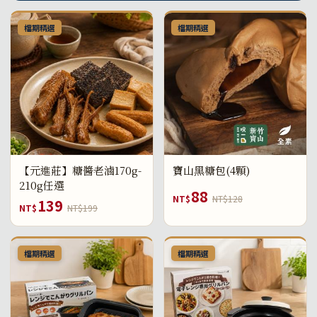
檔期精選
檔期精選
【元進莊】糖醬老滷170g-
寶山黑糖包(4顆)
210g任選
88
NT$
NT$128
139
NT$
NT$199
檔期精選
檔期精選