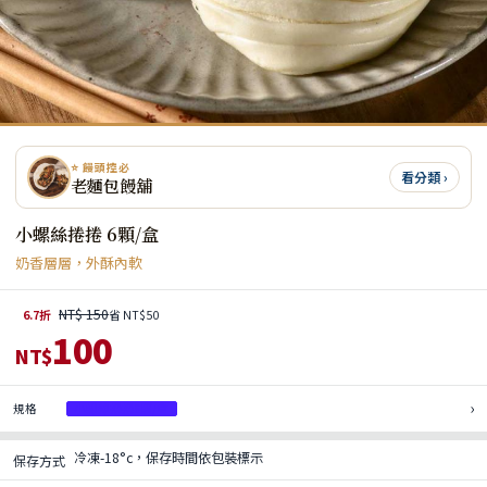
⭐ 饅頭控必
看分類 ›
老麵包饅舖
小螺絲捲捲 6顆/盒
奶香層層，外酥內軟
NT$ 150
6.7折
省 NT$50
100
NT$
›
規格
小螺絲捲捲6顆/盒
冷凍-18°c，保存時間依包裝標示
保存方式