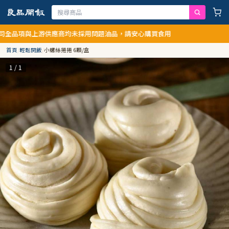
上游供應商均未採用問題油品，請安心購買食用
首頁
/
輕鬆開飯
/
小螺絲捲捲 6顆/盒
1 / 1