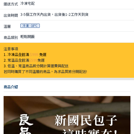
冷凍宅配
運送方式
3-5個工作天內出貨，出貨後1-2工作天到貨
出貨時間
冷凍 -18°C
溫層
輕鬆開飯
商品類別
注意事項
1. 冷凍品全館滿
$999
免運
2.
常溫品全館滿
$599
免運
3.
低溫、常溫商品將分開計算運費與配送
若同時購買了不同溫層的商品，為求品質將分開配送!
商品介紹