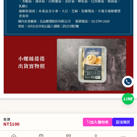
100
NT$
NT$ 150
6.7折
規格
小螺絲捲捲6顆/盒
LINE
數量
−
+
售價
庫存 45 件
加入購物車
直接購買
NT$
100
加入購物車
直接購買