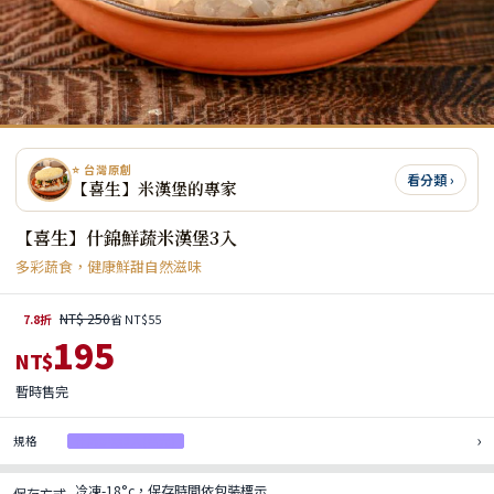
⭐ 台灣原創
看分類 ›
【喜生】米漢堡的專家
【喜生】什錦鮮蔬米漢堡3入
多彩蔬食，健康鮮甜自然滋味
NT$ 250
7.8折
省 NT$55
195
NT$
暫時售完
›
規格
什錦鮮蔬3入(售完)
冷凍-18°c，保存時間依包裝標示
保存方式