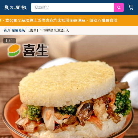
公司全品項與上游供應商均未採用問題油品，請安心購買食用
首頁
/
嚴選名店
/
【喜生】什錦鮮蔬米漢堡3入
1 / 1