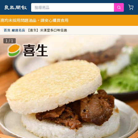
題油品，請安心購買食用
首頁
/
嚴選名店
/
【喜生】米漢堡多口味任選
1 / 1