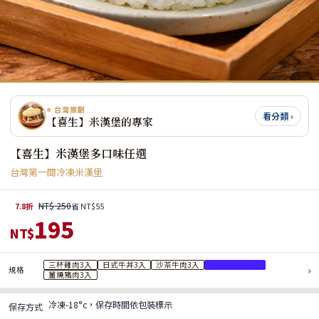
⭐ 台灣原創
看分類 ›
【喜生】米漢堡的專家
【喜生】米漢堡多口味任選
台灣第一間冷凍米漢堡
NT$ 250
7.8折
省 NT$55
195
NT$
三杯雞肉3入
日式牛丼3入
沙茶牛肉3入
黑胡椒豬肉3入
›
規格
薑燒豬肉3入
冷凍-18°c，保存時間依包裝標示
保存方式