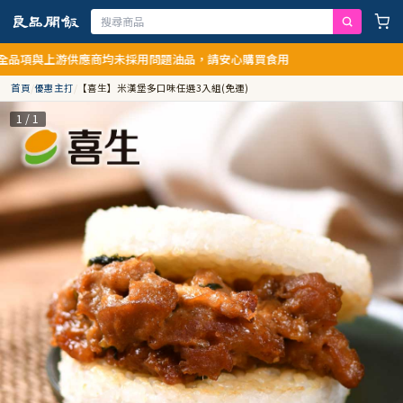
供應商均未採用問題油品，請安心購買食用
首頁
/
優惠主打
/
【喜生】米漢堡多口味任選3入組(免運)
1 / 1