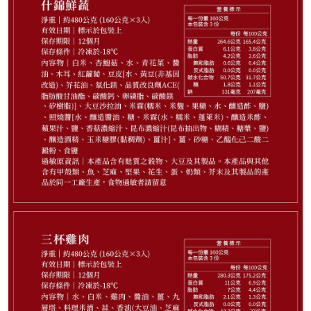
648
NT$
請選購商品（任選 3 件）
−
+
薑燒豬肉3入*1
−
+
三杯雞肉3入*1