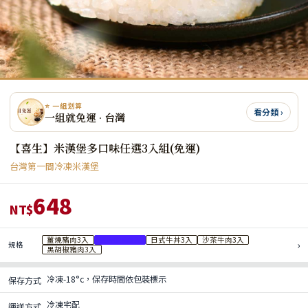
⭐ 一組划算
看分類 ›
一組就免運 · 台灣
【喜生】米漢堡多口味任選3入組(免運)
台灣第一間冷凍米漢堡
648
NT$
薑燒豬肉3入
三杯雞肉3入
日式牛丼3入
沙茶牛肉3入
›
規格
黑胡椒豬肉3入
冷凍-18°c，保存時間依包裝標示
保存方式
冷凍宅配
運送方式