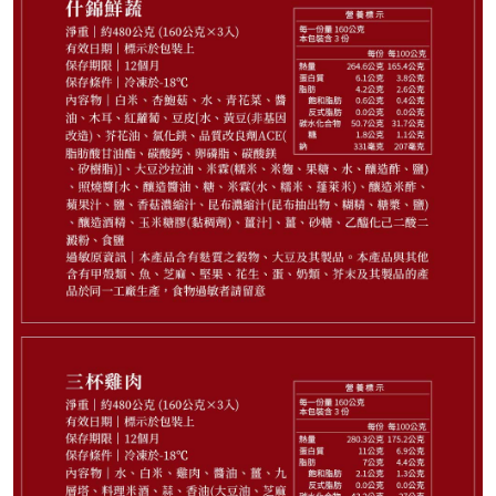
648
NT$
剩
12
件
請選購商品（任選 3 件）
−
+
薑燒豬肉3入*1
−
+
三杯雞肉3入*1