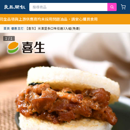
游供應商均未採用問題油品，請安心購買食用
首頁
/
優惠主打
/
【喜生】米漢堡多口味任選3入組(免運)
1 / 1