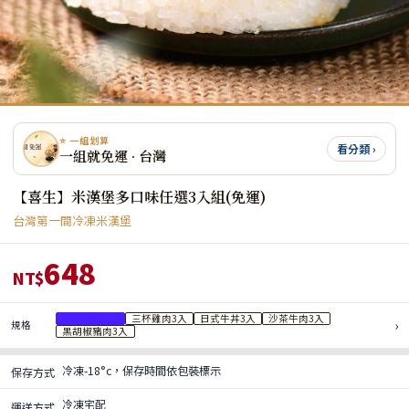
⭐ 一組划算
看分類 ›
一組就免運 · 台灣
【喜生】米漢堡多口味任選3入組(免運)
台灣第一間冷凍米漢堡
648
NT$
薑燒豬肉3入
三杯雞肉3入
日式牛丼3入
沙茶牛肉3入
›
規格
黑胡椒豬肉3入
冷凍-18°c，保存時間依包裝標示
保存方式
冷凍宅配
運送方式