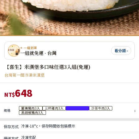
⭐ 一組划算
看分類 ›
一組就免運 · 台灣
【喜生】米漢堡多口味任選3入組(免運)
台灣第一間冷凍米漢堡
648
NT$
薑燒豬肉3入
三杯雞肉3入
日式牛丼3入
沙茶牛肉3入
›
規格
黑胡椒豬肉3入
冷凍-18°c，保存時間依包裝標示
保存方式
冷凍宅配
運送方式