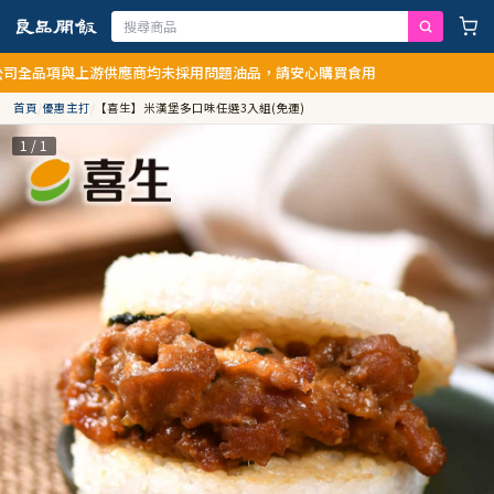
游供應商均未採用問題油品，請安心購買食用
首頁
/
優惠主打
/
【喜生】米漢堡多口味任選3入組(免運)
1 / 1