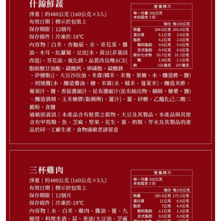
648
NT$
請選購商品（任選 3 件）
−
+
薑燒豬肉3入*1
−
+
三杯雞肉3入*1