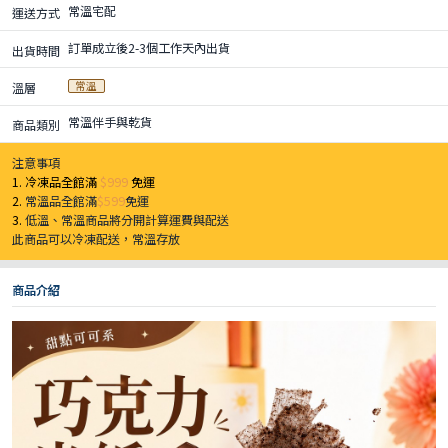
常溫宅配
運送方式
訂單成立後2-3個工作天內出貨
出貨時間
常溫
溫層
常溫伴手與乾貨
商品類別
注意事項
1. 冷凍品全館滿
$999
免運
2.
常溫品全館滿
$599
免運
3.
低溫、常溫商品將分開計算運費與配送
此商品可以冷凍配送，常溫存放
商品介紹