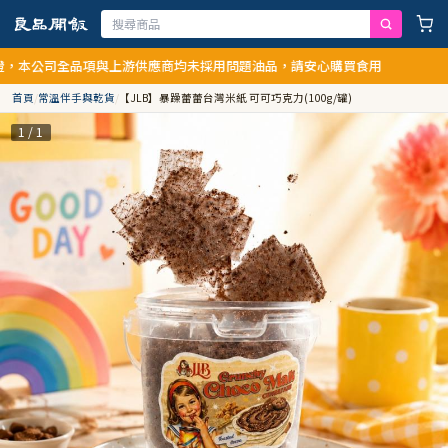
司全品項與上游供應商均未採用問題油品，請安心購買食用
首頁
/
常溫伴手與乾貨
/
【JLB】暴躁蕾蕾台灣米紙 可可巧克力(100g/罐)
1 / 1