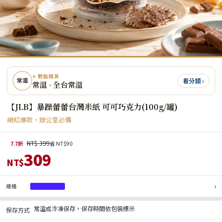
⭐ 輕鬆囤貨
看分類 ›
常溫 · 全台常溫
【JLB】暴躁蕾蕾台灣米紙 可可巧克力(100g/罐)
網紅爆款，辦公室必備
NT$ 399
7.7折
省 NT$90
309
NT$
›
規格
可可巧克力
常溫或冷凍保存，保存時間依包裝標示
保存方式