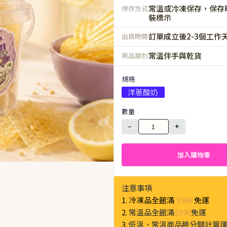
常溫或冷凍保存，保存
保存方式
裝標示
訂單成立後2-3個工作
出貨時間
常溫伴手與乾貨
商品類別
規格
洋蔥酸奶
數量
−
+
加入購物車
注意事項
1. 冷凍品全館滿
$999
免運
2.
常溫品全館滿
$599
免運
3.
低溫、常溫商品將分開計算