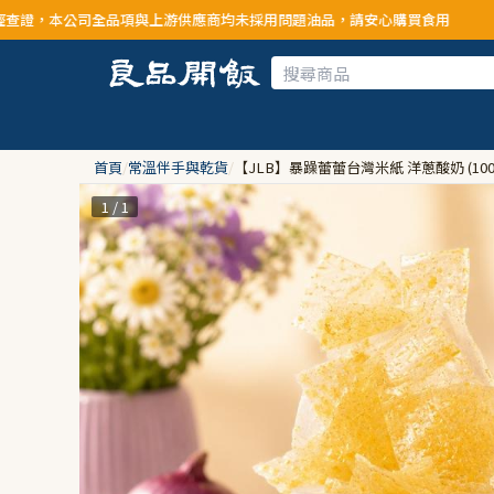
品項與上游供應商均未採用問題油品，請安心購買食用
首頁
/
常溫伴手與乾貨
/
【JLB】暴躁蕾蕾台灣米紙 洋蔥酸奶 (100
1 / 1