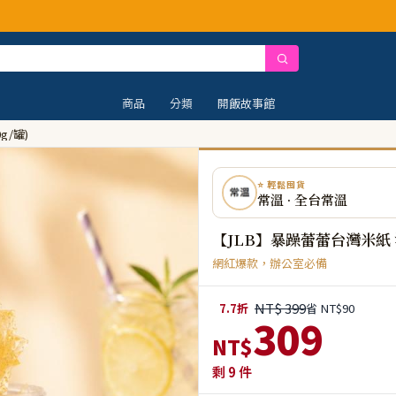
商品
分類
開飯故事館
g/罐)
⭐ 輕鬆囤貨
常溫 · 全台常溫
【JLB】暴躁蕾蕾台灣米紙 洋
網紅爆款，辦公室必備
NT$ 399
7.7折
省 NT$90
309
NT$
剩
9
件