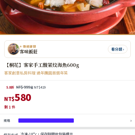
⭐ 傳統硬頸
看分類 ›
客味飯莊
【桐花】客家手工酸菜炆海魚600g
客家創意私房料理 過年團圓首選年菜
NT$ 999
5.8折
省 NT$419
580
NT$
剩
1
件
›
規格
【桐花】客家手工酸菜炆海魚 600g
冷凍-18°c，保存時間依包裝標示
保存方式