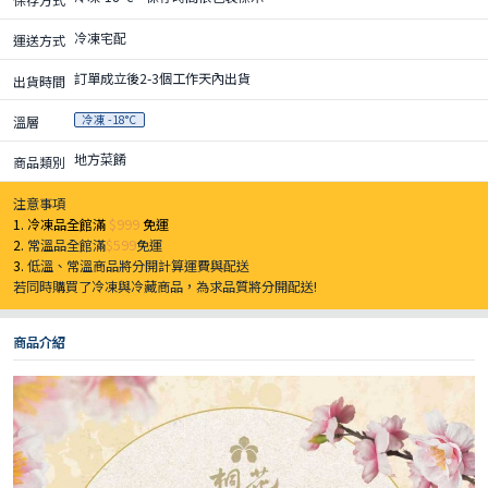
冷凍宅配
運送方式
訂單成立後2-3個工作天內出貨
出貨時間
冷凍 -18°C
溫層
地方菜餚
商品類別
注意事項
1. 冷凍品全館滿
$999
免運
2.
常溫品全館滿
$599
免運
3.
低溫、常溫商品將分開計算運費與配送
若同時購買了冷凍與冷藏商品，為求品質將分開配送!
商品介紹