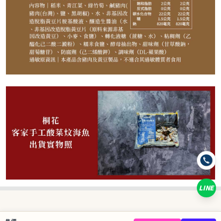
580
NT$
NT$ 999
5.8折
剩
1
件
規格
【桐花】客家手工酸菜炆海魚 600g
LINE
數量
−
+