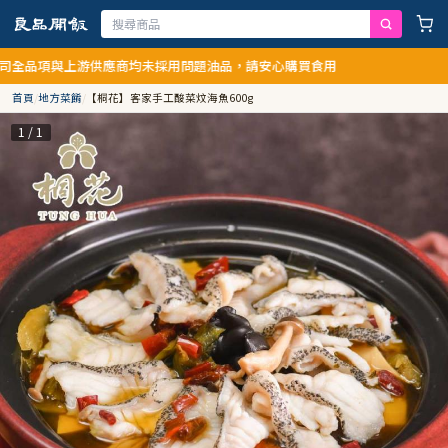
游供應商均未採用問題油品，請安心購買食用
首頁
/
地方菜餚
/
【桐花】客家手工酸菜炆海魚600g
1 / 1