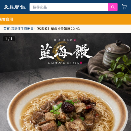
用
首頁
/
常溫伴手與乾貨
/
【藍海饌】藥燉排骨麵線 2入/盒
1 / 1