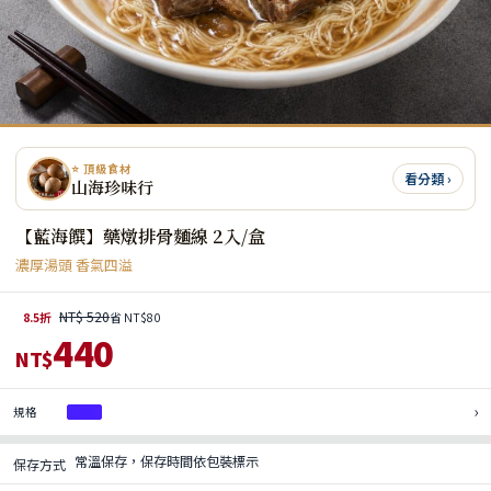
⭐ 頂級食材
看分類 ›
山海珍味行
【藍海饌】藥燉排骨麵線 2入/盒
濃厚湯頭 香氣四溢
NT$ 520
8.5折
省 NT$80
440
NT$
›
規格
1盒
常溫保存，保存時間依包裝標示
保存方式