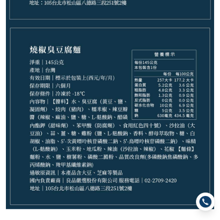
−
+
山西辣味刀削麵(1份)*1
−
+
炸麻雙醬乾拌麵(1份)*1
−
+
汕頭麻醬麵(2份)*1
−
+
港風XO醬乾拌麵(1份)*1
−
+
香菇肉燥麵1包*1
−
+
汕頭沙茶蒜肉麵(1份)*1