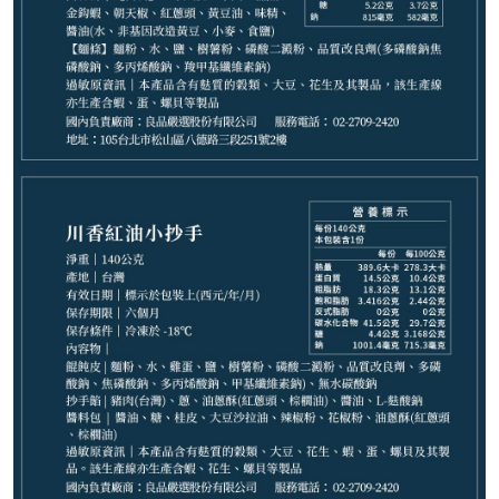
799
NT$
請選購商品（任選 13 件）
−
+
川香紅油小抄手(1份)*1
−
+
四川紅油抄手麵(1份)*1
−
+
上海蔥油拌麵(2份)*1
−
+
北京炸醬麵(2份)*1