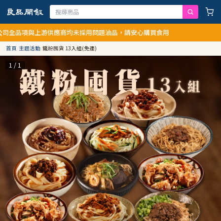
與上游供應商均未採用問題油品，請安心購買食用
首頁
/
主題活動
/
鐵粉囤貨 13入組(免運)
1 / 1