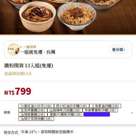
⭐ 一組划算
看分類 ›
一組就免運 · 台灣
鐵粉囤貨 13入組(免運)
全品項任選13入
799
NT$
川香紅油小抄手(1份)
四川紅油抄手麵(1份)
上海蔥油拌麵(2份)
北京炸醬麵(2份)
山西辣味刀削麵(1份)
炸麻雙醬乾拌麵(1份)
›
規格
汕頭麻醬麵(2份)
港風XO醬乾拌麵(1份)
香菇肉燥麵1包
汕頭沙茶蒜肉麵(1份)
冷凍-18°c，保存時間依包裝標示
保存方式