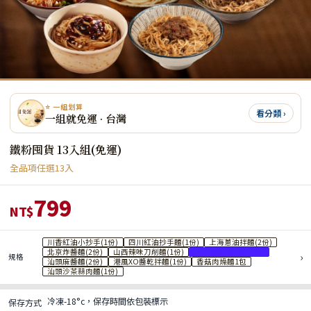
⭐ 一組划算
看分類 ›
一組就免運 · 台灣
鐵粉囤貨 13入組(免運)
全品項任選13入
799
NT$
川香紅油小抄手(1份)
四川紅油抄手麵(1份)
上海蔥油拌麵(2份)
北京炸醬麵(2份)
山西辣味刀削麵(1份)
炸麻雙醬乾拌麵(1份)
›
規格
汕頭麻醬麵(2份)
港風XO醬乾拌麵(1份)
香菇肉燥麵1包
汕頭沙茶蒜肉麵(1份)
冷凍-18°c，保存時間依包裝標示
保存方式