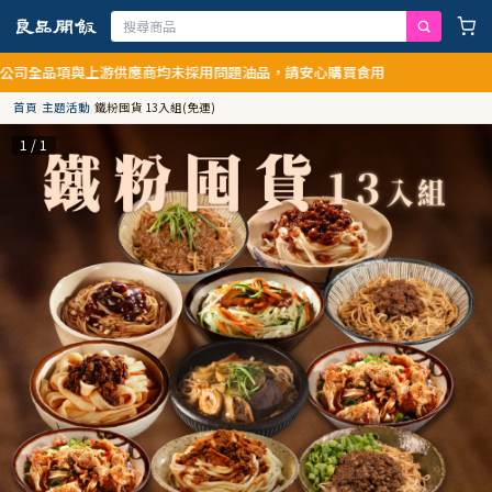
項與上游供應商均未採用問題油品，請安心購買食用
首頁
/
主題活動
/
鐵粉囤貨 13入組(免運)
1 / 1