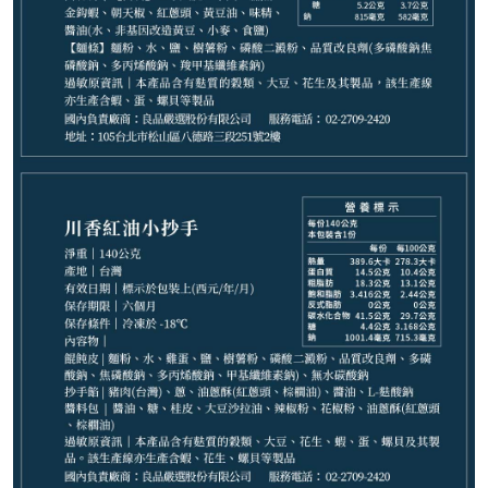
799
NT$
請選購商品（任選 13 件）
−
+
川香紅油小抄手(1份)*1
−
+
四川紅油抄手麵(1份)*1
−
+
上海蔥油拌麵(2份)*1
−
+
北京炸醬麵(2份)*1