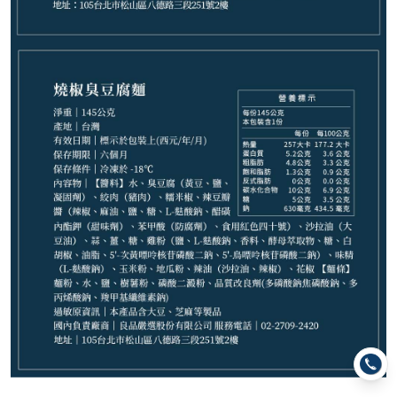
−
+
山西辣味刀削麵(1份)*1
−
+
炸麻雙醬乾拌麵(1份)*1
−
+
汕頭麻醬麵(2份)*1
−
+
港風XO醬乾拌麵(1份)*1
−
+
香菇肉燥麵1包*1
−
+
汕頭沙茶蒜肉麵(1份)*1