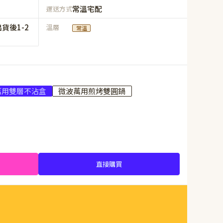
常溫宅配
運送方式
貨後1-2
溫層
常溫
萬用雙層不沾盒
微波萬用煎烤雙圓鍋
直接購買