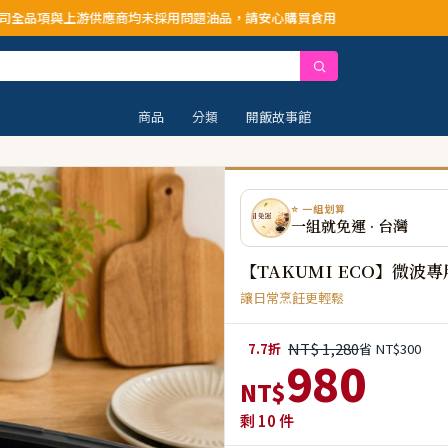
應商均未採用問題油品，請安心購買食用
商品
分類
開飯故事館
⭐ 一組划算
一組就免運 · 台灣
【TAKUMI ECO】微波
讓日常烹飪更輕鬆
NT$ 1,280
7.7折
省 NT$300
980
NT$
剩
10
件