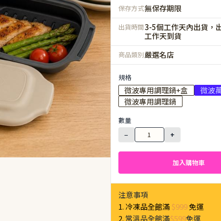
無保存期限
保存方式
3-5個工作天內出貨，出
出貨時間
工作天到貨
嚴選名店
商品類別
規格
微波專用調理鍋+盒
微波
微波專用調理鍋
數量
−
+
加入購物車
注意事項
1. 冷凍品全館滿
$999
免運
2.
常溫品全館滿
$599
免運