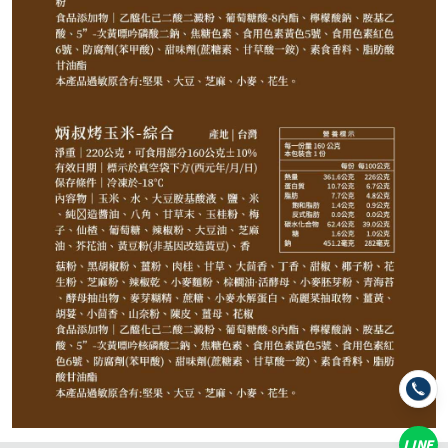
85
NT$
NT$ 100
8.5折
規格
許記生煎包
義豐蔥油派
牙齒肉圓
芋頭肉圓
炳叔碳烤玉米-原味
炳叔碳烤玉米-黑胡椒
炳叔碳烤玉米-麻辣
炳叔碳烤玉米-哇沙米
炳叔碳烤玉米-綜合(小辣)
LINE