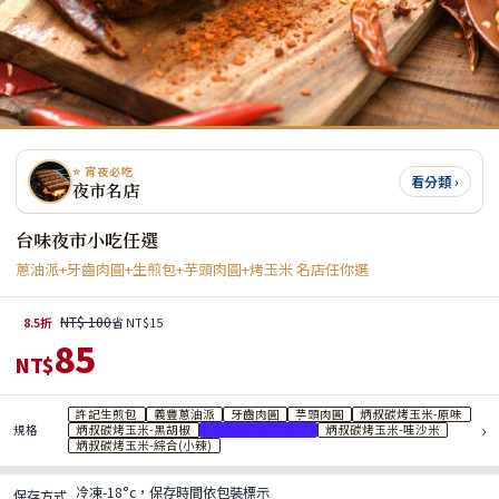
⭐ 宵夜必吃
看分類 ›
夜市名店
台味夜市小吃任選
蔥油派+牙齒肉圓+生煎包+芋頭肉圓+烤玉米 名店任你選
NT$ 100
8.5折
省 NT$15
85
NT$
許記生煎包
義豐蔥油派
牙齒肉圓
芋頭肉圓
炳叔碳烤玉米-原味
›
規格
炳叔碳烤玉米-黑胡椒
炳叔碳烤玉米-麻辣
炳叔碳烤玉米-哇沙米
炳叔碳烤玉米-綜合(小辣)
冷凍-18°c，保存時間依包裝標示
保存方式