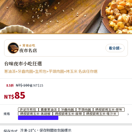
⭐ 宵夜必吃
看分類 ›
夜市名店
台味夜市小吃任選
蔥油派+牙齒肉圓+生煎包+芋頭肉圓+烤玉米 名店任你選
NT$ 100
8.5折
省 NT$15
85
NT$
許記生煎包
義豐蔥油派
牙齒肉圓
芋頭肉圓
炳叔碳烤玉米-原味
›
規格
炳叔碳烤玉米-黑胡椒
炳叔碳烤玉米-麻辣
炳叔碳烤玉米-哇沙米
炳叔碳烤玉米-綜合(小辣)
冷凍-18°c，保存時間依包裝標示
保存方式