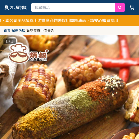
公司全品項與上游供應商均未採用問題油品，請安心購買食用
首頁
/
嚴選名店
/
台味夜市小吃任選
1 / 1