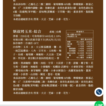
85
NT$
NT$ 100
8.5折
規格
許記生煎包
義豐蔥油派
牙齒肉圓
芋頭肉圓
炳叔碳烤玉米-原味
炳叔碳烤玉米-黑胡椒
炳叔碳烤玉米-麻辣
炳叔碳烤玉米-哇沙米
炳叔碳烤玉米-綜合(小辣)
LINE