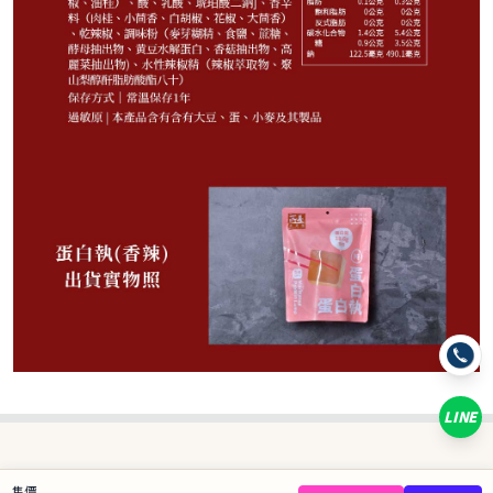
160
NT$
NT$ 230
7折
規格
1包
5包
10包
15包
LINE
數量
−
+
售價