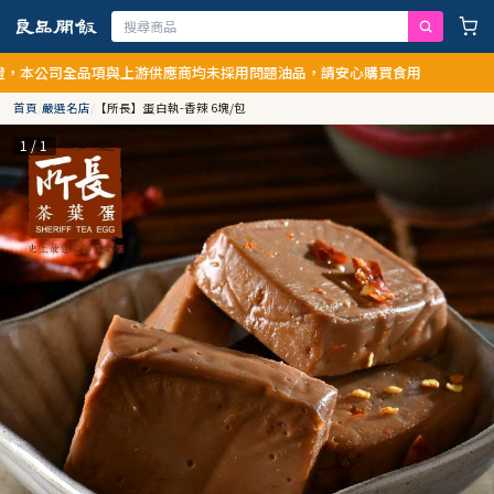
公司全品項與上游供應商均未採用問題油品，請安心購買食用
首頁
/
嚴選名店
/
【所長】蛋白執-香辣 6塊/包
1 / 1