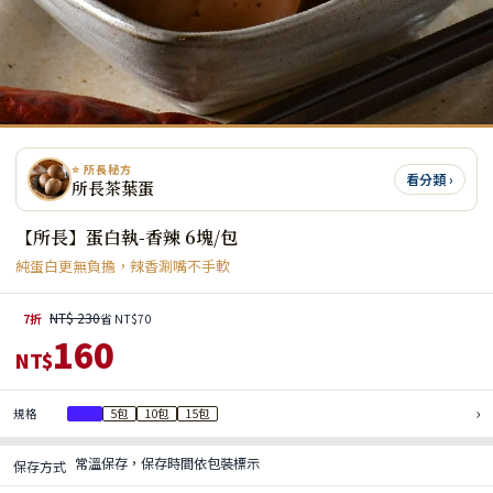
⭐ 所長秘方
看分類 ›
所長茶葉蛋
【所長】蛋白執-香辣 6塊/包
純蛋白更無負擔，辣香涮嘴不手軟
NT$ 230
7折
省 NT$70
160
NT$
›
規格
1包
5包
10包
15包
常溫保存，保存時間依包裝標示
保存方式