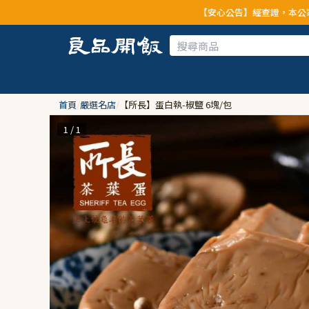
【安心公告】經查證，本公司全品項與上游供應商
首頁
/
嚴選名店
/
【所長】蛋白執-椒鹽 6塊/包
1 / 1