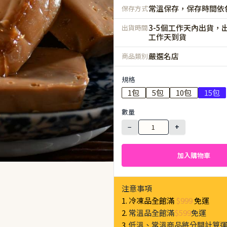
常溫保存，保存時間依
保存方式
3-5個工作天內出貨，出
出貨時間
工作天到貨
嚴選名店
商品類別
規格
1包
5包
10包
15包
數量
−
+
加入購物車
注意事項
1. 冷凍品全館滿
$999
免運
2.
常溫品全館滿
$599
免運
3.
低溫、常溫商品將分開計算