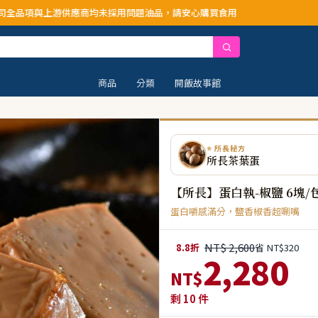
均未採用問題油品，請安心購買食用
商品
分類
開飯故事館
⭐ 所長秘方
所長茶葉蛋
【所長】蛋白執-椒鹽 6塊/
蛋白嚼感滿分，鹽香椒香超唰嘴
NT$ 2,600
8.8折
省 NT$320
2,280
NT$
剩
10
件