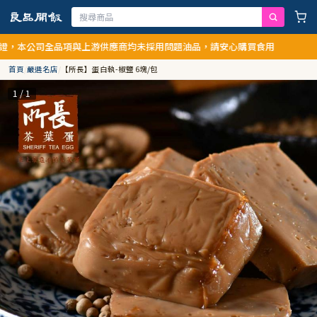
本公司全品項與上游供應商均未採用問題油品，請安心購買食用
首頁
/
嚴選名店
/
【所長】蛋白執-椒鹽 6塊/包
1 / 1