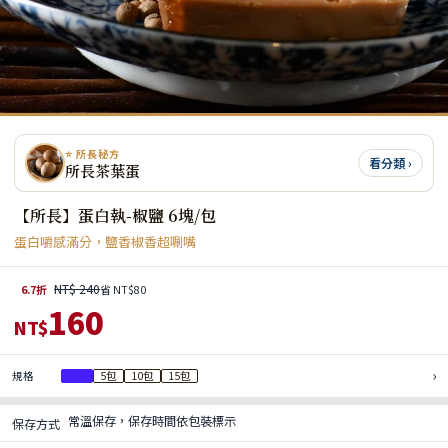
⭐ 所長秘方
看分類 ›
所長茶葉蛋
【所長】蛋白執-椒鹽 6塊/包
蛋白嚼感滿分，鹽香椒香超唰嘴
NT$ 240
6.7折
省 NT$80
160
NT$
›
規格
1包
5包
10包
15包
常溫保存，保存時間依包裝標示
保存方式