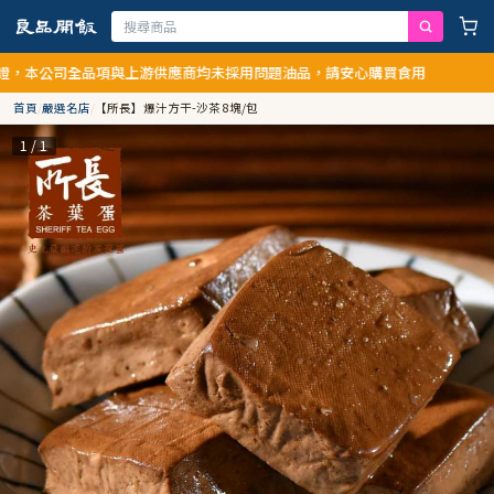
本公司全品項與上游供應商均未採用問題油品，請安心購買食用
首頁
/
嚴選名店
/
【所長】爆汁方干-沙茶 8塊/包
1 / 1