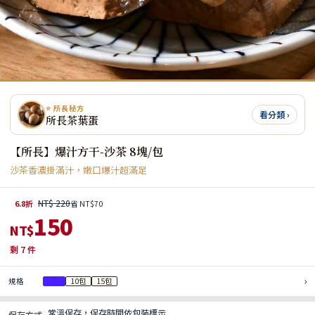
⭐ 所長秘方
看分類 ›
所長茶葉蛋
【所長】爆汁方干-沙茶 8塊/包
沙茶香濃掛滿汁，嫩口爆汁超滿足
NT$ 220
6.8折
省 NT$70
150
NT$
剩
7
件
›
規格
1包
10包
15包
常溫保存，保存時間依包裝標示
保存方式