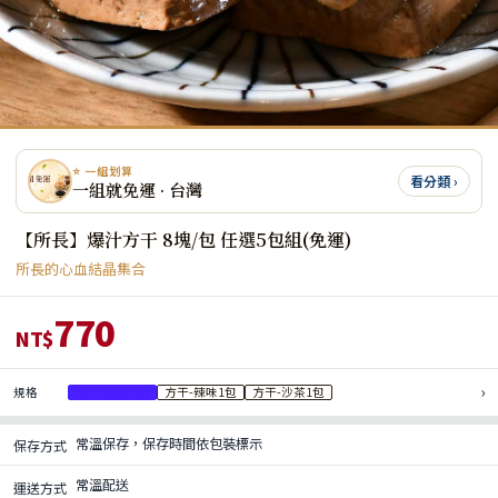
⭐ 一組划算
看分類 ›
一組就免運 · 台灣
【所長】爆汁方干 8塊/包 任選5包組(免運)
所長的心血結晶集合
770
NT$
›
規格
方干-蒜香1包
方干-辣味1包
方干-沙茶1包
常溫保存，保存時間依包裝標示
保存方式
常溫配送
運送方式