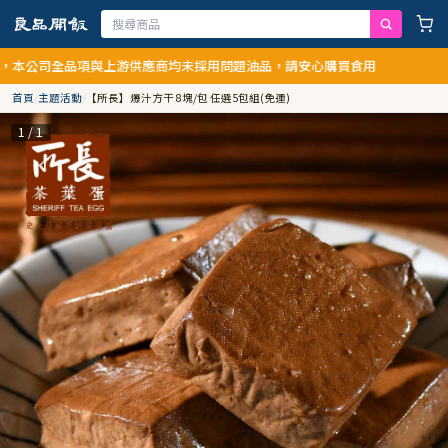
司全品項與上游供應商均未採用問題油品，請安心購買食用
首頁
/
主題活動
/
【所長】爆汁方干 8塊/包 任選5包組(免運)
1 / 1