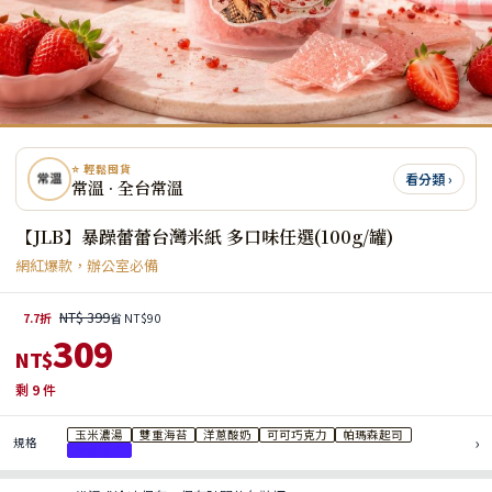
⭐ 輕鬆囤貨
看分類 ›
常溫 · 全台常溫
【JLB】暴躁蕾蕾台灣米紙 多口味任選(100g/罐)
網紅爆款，辦公室必備
NT$ 399
7.7折
省 NT$90
309
NT$
剩
9
件
玉米濃湯
雙重海苔
洋蔥酸奶
可可巧克力
帕瑪森起司
›
規格
草莓凍乾