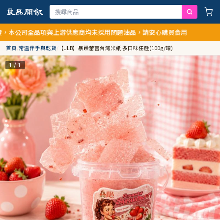
司全品項與上游供應商均未採用問題油品，請安心購買食用
首頁
/
常溫伴手與乾貨
/
【JLB】暴躁蕾蕾台灣米紙 多口味任選(100g/罐)
1 / 1