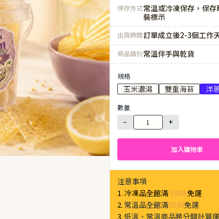
常溫或冷凍保存，保存
保存方式
裝標示
訂單成立後2-3個工作
出貨時間
常溫伴手與乾貨
商品類別
規格
玉米濃湯
雙重海苔
洋
數量
−
+
加入購物車
注意事項
1. 冷凍品全館滿
$999
免運
2.
常溫品全館滿
$599
免運
3.
低溫、常溫商品將分開計算