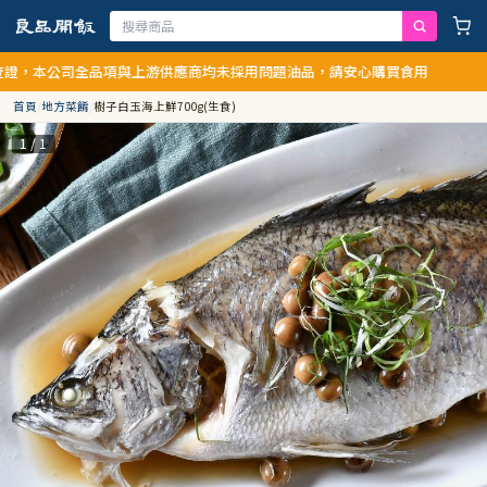
，本公司全品項與上游供應商均未採用問題油品，請安心購買食用
首頁
/
地方菜餚
/
樹子白玉海上鮮700g(生食)
1 / 1