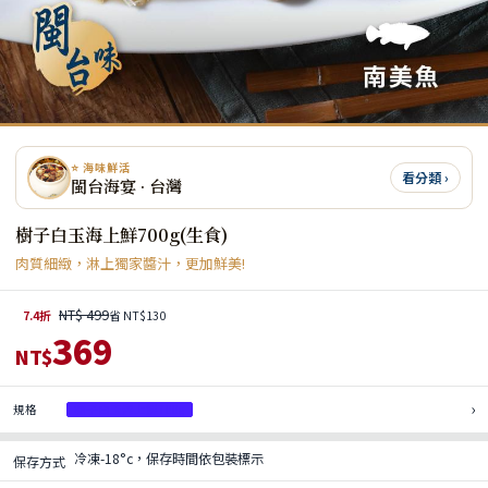
⭐ 海味鮮活
看分類 ›
閩台海宴 · 台灣
樹子白玉海上鮮700g(生食)
肉質細緻，淋上獨家醬汁，更加鮮美!
NT$ 499
7.4折
省 NT$130
369
NT$
›
規格
樹子白玉海上鮮700g
冷凍-18°c，保存時間依包裝標示
保存方式