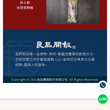
369
NT$
NT$ 499
7.4折
剩
20
件
規格
樹子白玉海上鮮700g
LINE
數量