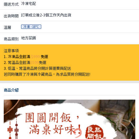
冷凍宅配
運送方式
訂單成立後2-3個工作天內出貨
出貨時間
冷凍 -18°C
溫層
地方菜餚
商品類別
注意事項
1. 冷凍品全館滿
$999
免運
2.
常溫品全館滿
$599
免運
3.
低溫、常溫商品將分開計算運費與配送
若同時購買了冷凍與冷藏商品，為求品質將分開配送!
商品介紹