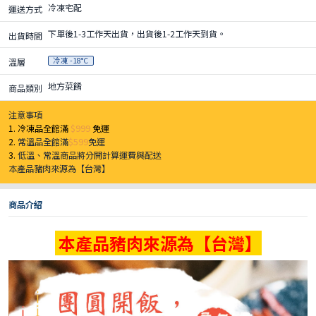
冷凍宅配
運送方式
下單後1-3工作天出貨，出貨後1-2工作天到貨。
出貨時間
冷凍 -18°C
溫層
地方菜餚
商品類別
注意事項
1. 冷凍品全館滿
$999
免運
2.
常溫品全館滿
$599
免運
3.
低溫、常溫商品將分開計算運費與配送
本產品豬肉來源為【台灣】
商品介紹
本產品豬肉來源為【台灣】