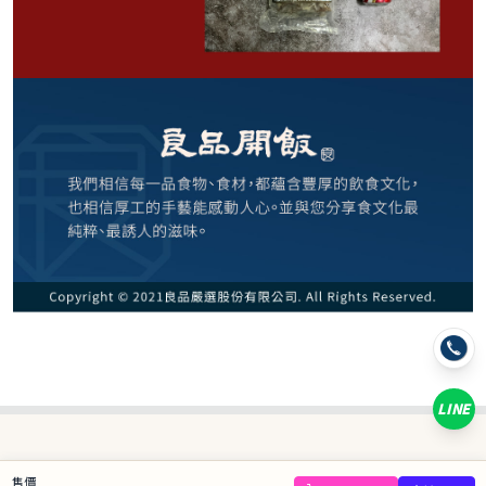
520
NT$
NT$ 580
9折
規格
紹興梅干封肉 800g
LINE
數量
−
+
售價
庫存 43 件