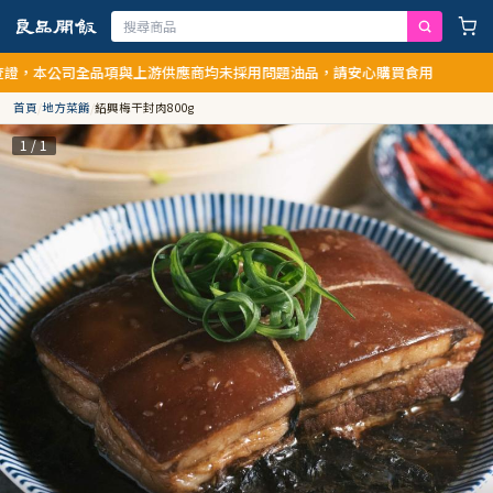
，本公司全品項與上游供應商均未採用問題油品，請安心購買食用
首頁
/
地方菜餚
/
紹興梅干封肉800g
1 / 1