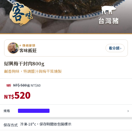
⭐ 傳統硬頸
看分類 ›
客味飯莊
紹興梅干封肉800g
鹹香夠味，特調醬汁與梅干菜燒製
NT$ 580
9折
省 NT$60
520
NT$
›
規格
紹興梅干封肉 800g
冷凍-18°c，保存時間依包裝標示
保存方式