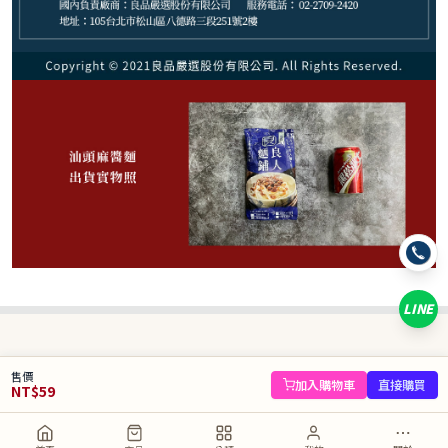
59
NT$
NT$ 88
6.7折
剩
23
件
規格
汕頭麻醬麵(2份)
LINE
數量
−
+
售價
庫存 23 件
加入購物車
直接購買
NT$
59
加入購物車
直接購買