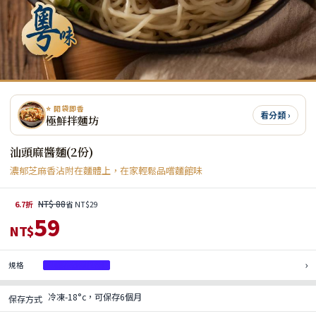
⭐ 開袋即香
看分類 ›
極鮮拌麵坊
汕頭麻醬麵(2份)
濃郁芝麻香沾附在麵體上，在家輕鬆品嚐麵館味
NT$ 88
6.7折
省 NT$29
59
NT$
›
規格
汕頭麻醬麵(2份)
冷凍-18°c，可保存6個月
保存方式