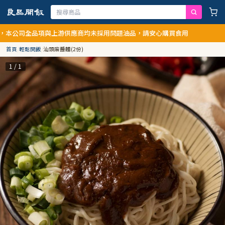
司全品項與上游供應商均未採用問題油品，請安心購買食用
首頁
/
輕鬆開飯
/
汕頭麻醬麵(2份)
1 / 1