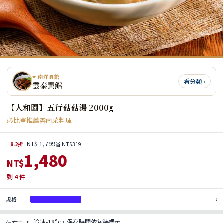
⭐ 南洋異館
看分類 ›
雲泰異館
【人和園】五行菇菇湯 2000g
必比登推薦雲南菜料理
NT$ 1,799
8.2折
省 NT$319
1,480
NT$
剩
4
件
›
規格
五行菇菇湯 2000g
冷凍-18°c，保存時間依包裝標示
保存方式