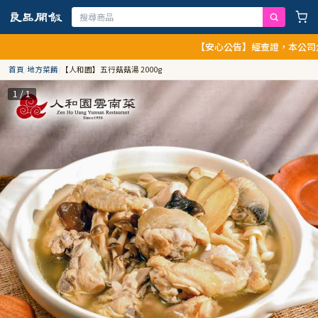
【安心公告】經查證，本公司全品項與上
首頁
/
地方菜餚
/
【人和園】五行菇菇湯 2000g
1 / 1