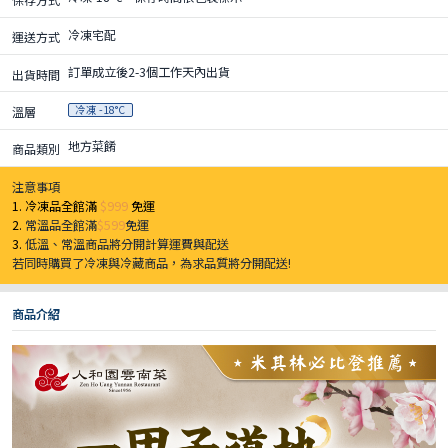
冷凍宅配
運送方式
訂單成立後2-3個工作天內出貨
出貨時間
冷凍 -18°C
溫層
地方菜餚
商品類別
注意事項
1. 冷凍品全館滿
$999
免運
2.
常溫品全館滿
$599
免運
3.
低溫、常溫商品將分開計算運費與配送
若同時購買了冷凍與冷藏商品，為求品質將分開配送!
商品介紹