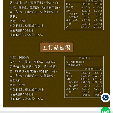
1,480
NT$
NT$ 1,799
8.2折
剩
4
件
規格
五行菇菇湯 2000g
LINE