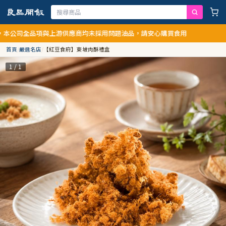
品項與上游供應商均未採用問題油品，請安心購買食用
首頁
/
嚴選名店
/
【紅豆食府】東坡肉酥禮盒
1 / 1