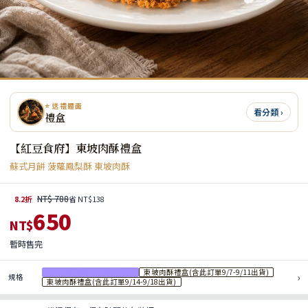
⭐ 送禮體面
看分類 ›
禮盒
【紅豆食府】東坡肉酥禮盒
蘇式月餅 菠蘿鳳梨酥 東坡肉酥
NT$ 788
8.2折
省 NT$138
650
NT$
暫時售完
東坡肉酥禮盒(現貨)(售完)
東坡肉酥禮盒(含此訂單9/7-9/11出貨)
›
規格
東坡肉酥禮盒(含此訂單9/14-9/18出貨)