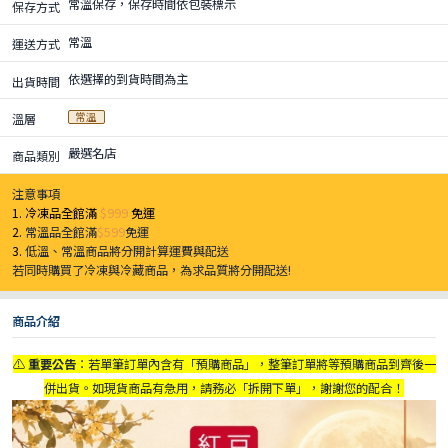
常溫保存，保存時間依包裝標示
保存方式
常溫
運送方式
依選擇的到貨時間為主
出貨時間
常溫
溫層
嚴選名店
商品類別
注意事項
1. 冷凍品全館滿
$999
免運
2.
常溫品全館滿
$599
免運
3.
低溫、常溫商品將分開計算運費與配送
若同時購買了冷凍與冷藏商品，為求品質將分開配送!
商品介紹
⚠️
重要公告
：若單筆訂單內含有「預購商品」，整筆訂單將等預購商品到齊後一
併出貨。如現貨商品有急用，請務必「拆開下單」，謝謝您的配合！