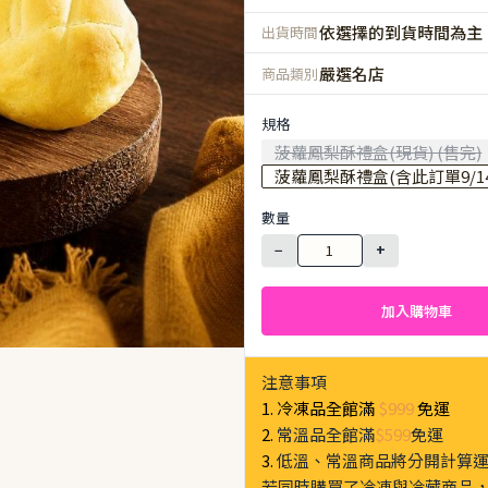
依選擇的到貨時間為主
出貨時間
嚴選名店
商品類別
規格
菠蘿鳳梨酥禮盒(現貨) (售完)
菠蘿鳳梨酥禮盒(含此訂單9/14-
數量
−
+
加入購物車
注意事項
1. 冷凍品全館滿
$999
免運
2.
常溫品全館滿
$599
免運
3.
低溫、常溫商品將分開計算
若同時購買了冷凍與冷藏商品，