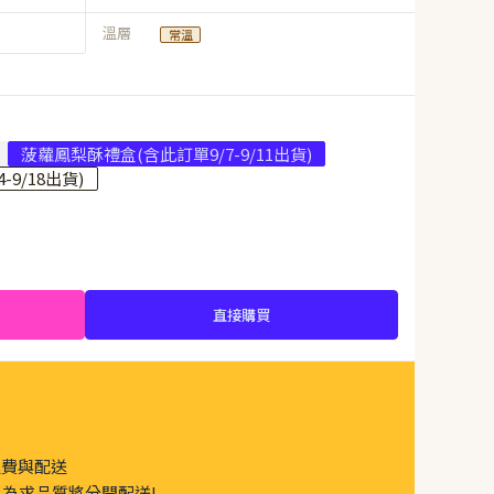
溫層
常溫
菠蘿鳳梨酥禮盒(含此訂單9/7-9/11出貨)
9/18出貨)
直接購買
運費與配送
為求品質將分開配送!