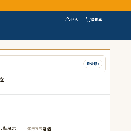
登入
購物車
看分類 ›
盒
包裝標示
常溫
運送方式