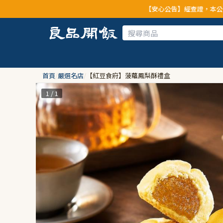
【安心公告】經查證，本公司全品項與上游供應商均未
首頁
/
嚴選名店
/
【紅豆食府】菠蘿鳳梨酥禮盒
1 / 1