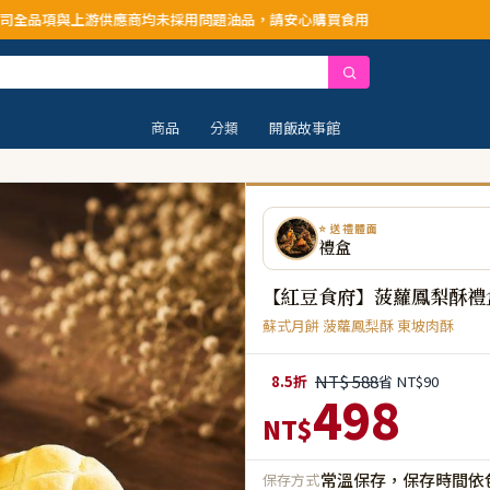
採用問題油品，請安心購買食用
商品
分類
開飯故事館
⭐ 送禮體面
禮盒
【紅豆食府】菠蘿鳳梨酥禮
蘇式月餅 菠蘿鳳梨酥 東坡肉酥
NT$ 588
8.5折
省 NT$90
498
NT$
常溫保存，保存時間依
保存方式