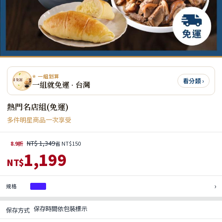
⭐ 一組划算
看分類 ›
一組就免運 · 台灣
熱門名店組(免運)
多件明星商品一次享受
NT$ 1,349
8.9折
省 NT$150
1,199
NT$
›
規格
1組
保存時間依包裝標示
保存方式