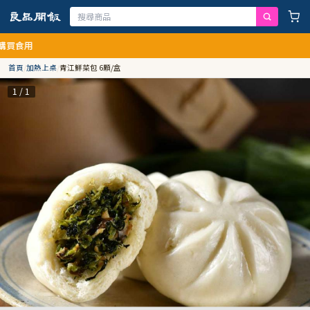
用
首頁
/
加熱上桌
/
青江鮮菜包 6顆/盒
1 / 1