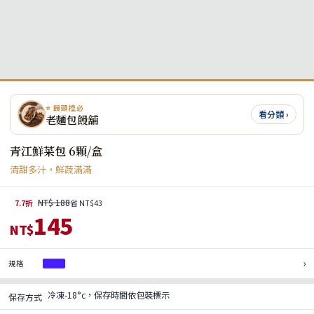
⭐ 饅頭控必
看分類 ›
老麵包饅舖
青江鮮菜包 6顆/盒
清甜多汁，鮮蔬滿滿
NT$ 188
7.7折
省 NT$43
145
NT$
›
規格
1盒
冷凍-18°c，保存時間依包裝標示
保存方式