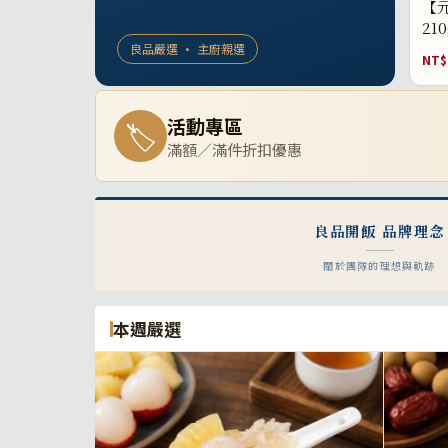
【元
21
良品嚴選 · 主廚親選
NT$
活動專區
🏷
滿額／滿件折扣優惠
良品開飯 品牌理念
關於團隊的理想與軌跡
本週嚴選