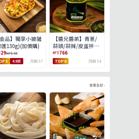
金品】獨享小披薩
【醬兄醬弟】青蔥/
總匯130g)(加價購)
蒜頭/蒜辣/皮蛋拌醬
4件任選(免運組)
29
766
$
NT$
NT$ 59
OP 5
4.9折
月銷 57
TOP 6
月銷 54
查看全部 ›