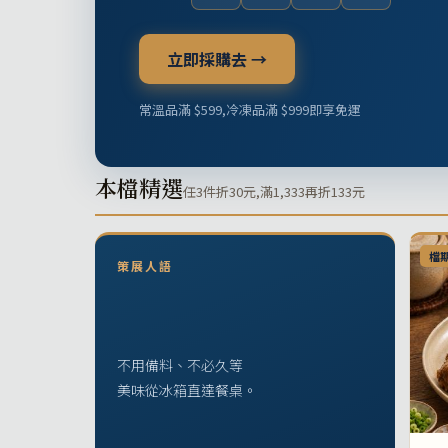
立即採購去 →
常溫品滿 $599,冷凍品滿 $999即享免運
本檔精選
任3件折30元,滿1,333再折133元
檔
策展人語
不用備料、不必久等
美味從冰箱直達餐桌。