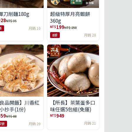
彈刀削麵180g
超級特厚月亮蝦餅
360g
28
$
NT$ 35
199
NT$
NT$ 250
折
月銷 10
8折
月銷 28
良品開飯】川香紅
【所長】茶葉蛋多口
小抄手(1份)
味任選5包組(免運)
59
949
$
NT$
NT$ 88
月銷 21
.7折
月銷 20