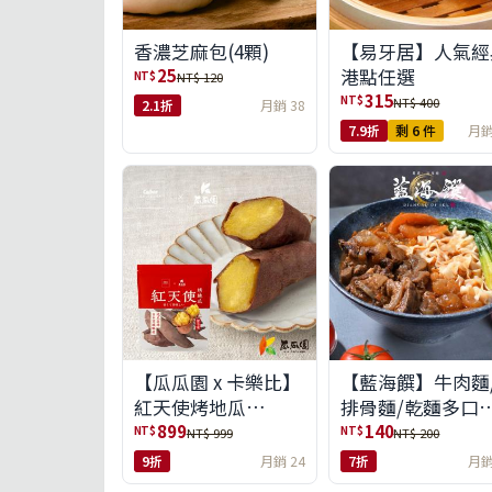
【易牙居】人氣經
香濃芝麻包(4顆)
港點任選
25
NT$
NT$ 120
315
NT$
NT$ 400
2.1折
月銷 38
7.9折
剩 6 件
月銷
【瓜瓜園 x 卡樂比】
【藍海饌】牛肉麵
紅天使烤地瓜
排骨麵/乾麵多口
350g*10包(免運組)
任選
899
140
NT$
NT$
NT$ 999
NT$ 200
9折
月銷 24
7折
月銷