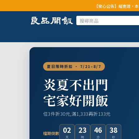
【安心公告】經查證，本公司全品項與上游
夏日限時折扣 · 7/21–8/7
炎夏不出門
宅家好開飯
任3件折30元,滿1,333再折133元
02
23
46
36
檔期倒數
天
時
分
秒