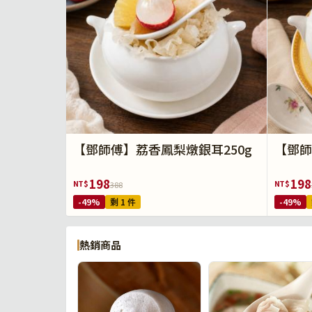
【鄧師傅】荔香鳳梨燉銀耳250g
【鄧師
198
198
NT$
NT$
388
-49%
剩 1 件
-49%
熱銷商品