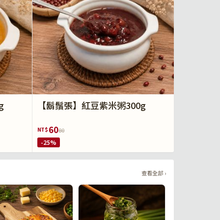
g
【鬍鬚張】紅豆紫米粥300g
60
NT$
80
-25%
查看全部 ›