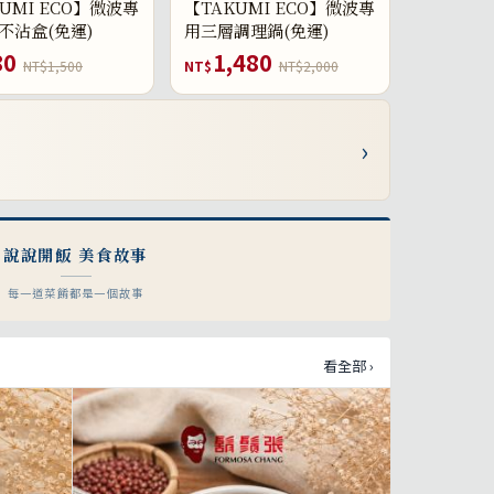
UMI ECO】微波專
【TAKUMI ECO】微波專
不沾盒(免運)
用三層調理鍋(免運)
80
1,480
NT$1,500
NT$
NT$2,000
›
說說開飯 美食故事
每一道菜餚都是一個故事
看全部 ›