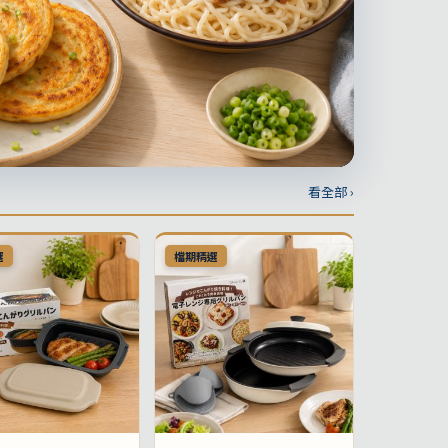
看全部 ›
選
檔期精選