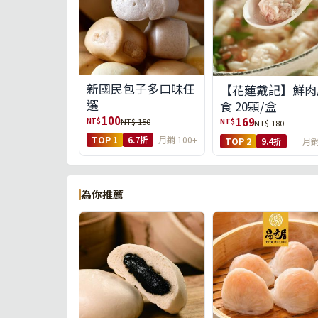
新國民包子多口味任
【花蓮戴記】鮮肉
選
食 20顆/盒
100
169
NT$
NT$ 150
NT$
NT$ 180
TOP 1
6.7折
月銷 100+
TOP 2
9.4折
月銷
為你推薦