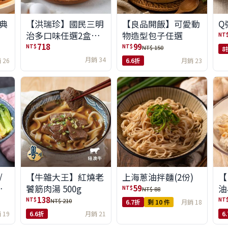
典
【洪瑞珍】國民三明
【良品開飯】可愛動
Q
治多口味任選2盒組
物造型包子任選
NT
(6入/盒)(免運)
718
99
NT$
NT$
NT$ 150
8
月銷 34
 26
6.6折
月銷 23
/
【牛雜大王】紅燒老
上海蔥油拌麵(2份)
【
味
饕筋肉湯 500g
油
59
NT$
NT$ 88
138
NT$
NT
NT$ 210
6.7折
剩 10 件
月銷 18
 19
6.6折
月銷 21
6