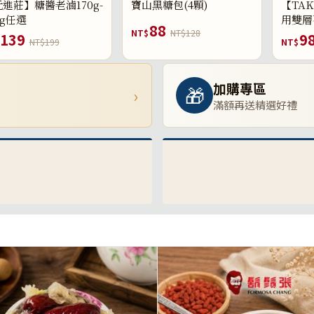
進莊】糖醬老滷170g-
寶山黑糖包(4顆)
【TAK
0g任選
用雙層
88
NT$
NT$128
139
9
NT$199
NT$
加購專區
🎁
›
滿額再送精選好禮