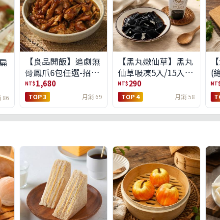
【良品開飯】追劇無
【黑丸嫩仙草】黑丸
【
扁
骨鳳爪6包任選-招牌
仙草吸凍5入/15入
(
原味/濃濃蒜香/過癮
(免運)(預購中8/14出
1,680
290
NT$
NT$
NT
麻辣(免運組)
貨)
TOP 3
月銷 69
TOP 4
月銷 58
T
 86