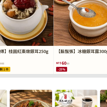
傅】桂圓紅棗燉銀耳250g
【鬍鬚張】冰糖銀耳露300
60
NT$
388
80
剩 1 件
-25%