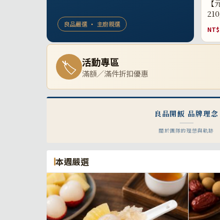
【元
21
良品嚴選 · 主廚親選
NT$
活動專區
🏷
滿額／滿件折扣優惠
良品開飯 品牌理念
關於團隊的理想與軌跡
本週嚴選