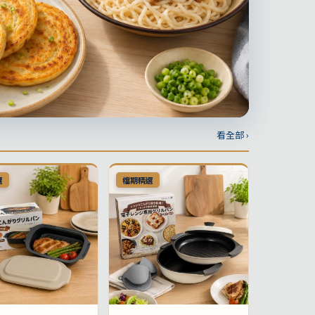
看全部 ›
選
檔期精選