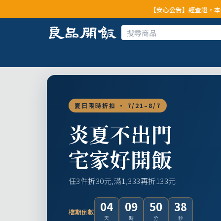
【安心公告】經查證，本公司全品項與上游
夏日限時折扣 · 7/21–8/7
炎夏不出門
宅家好開飯
任3件折30元,滿1,333再折133元
04
09
50
36
檔期倒數
天
時
分
秒