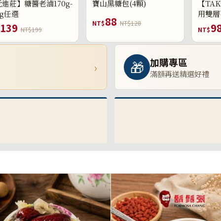
進莊】糖醬老滷170g-
寶山黑糖包(4顆)
【TAK
0g任選
用雙層
88
NT$
NT$128
139
9
NT$199
NT$
加購專區
🎁
›
滿額再送精選好禮