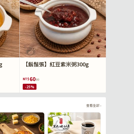
g
【鬍鬚張】紅豆紫米粥300g
60
NT$
80
-25%
查看全部 ›