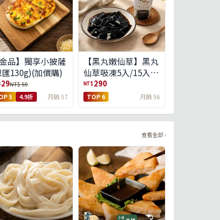
金品】獨享小披薩
【黑丸嫩仙草】黑丸
總匯130g)(加價購)
仙草吸凍5入/15入
(免運)(預購中8/14出
29
290
$
NT$
NT$ 59
貨)
OP 5
4.9折
月銷 57
TOP 6
月銷 56
查看全部 ›