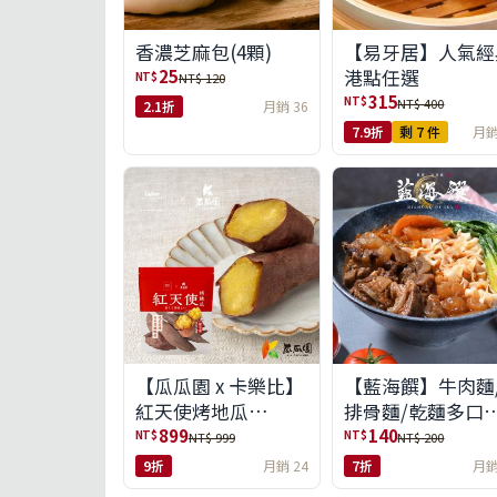
【易牙居】人氣經
香濃芝麻包(4顆)
港點任選
25
NT$
NT$ 120
315
NT$
NT$ 400
2.1折
月銷 36
7.9折
剩 7 件
月銷
【瓜瓜園 x 卡樂比】
【藍海饌】牛肉麵
紅天使烤地瓜
排骨麵/乾麵多口
350g*10包(免運組)
任選
899
140
NT$
NT$
NT$ 999
NT$ 200
9折
月銷 24
7折
月銷