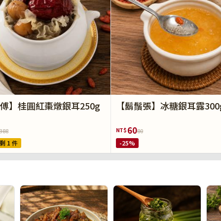
傅】桂圓紅棗燉銀耳250g
【鬍鬚張】冰糖銀耳露300
60
NT$
388
80
剩 1 件
-25%