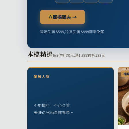
立即採購去 →
常溫品滿 $599,冷凍品滿 $999即享免運
本檔精選
任3件折30元,滿1,333再折133元
檔
策展人語
不用備料、不必久等
美味從冰箱直達餐桌。