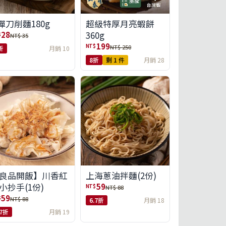
彈刀削麵180g
超級特厚月亮蝦餅
360g
28
$
NT$ 35
199
NT$
NT$ 250
折
月銷 10
8折
剩 1 件
月銷 28
良品開飯】川香紅
上海蔥油拌麵(2份)
小抄手(1份)
59
NT$
NT$ 88
59
$
NT$ 88
6.7折
月銷 18
.7折
月銷 19