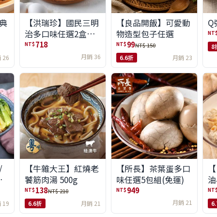
典
【洪瑞珍】國民三明
【良品開飯】可愛動
Q
治多口味任選2盒組
物造型包子任選
NT
(6入/盒)(免運)
718
99
NT$
NT$
NT$ 150
8
月銷 36
 26
6.6折
月銷 23
/
【牛雜大王】紅燒老
【所長】茶葉蛋多口
【
味
饕筋肉湯 500g
味任選5包組(免運)
油
138
949
NT$
NT$
NT
NT$ 210
月銷 21
 19
6.6折
月銷 21
6