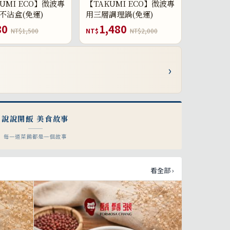
UMI ECO】微波專
【TAKUMI ECO】微波專
不沾盒(免運)
用三層調理鍋(免運)
80
1,480
NT$1,500
NT$
NT$2,000
›
說說開飯 美食故事
每一道菜餚都是一個故事
看全部 ›