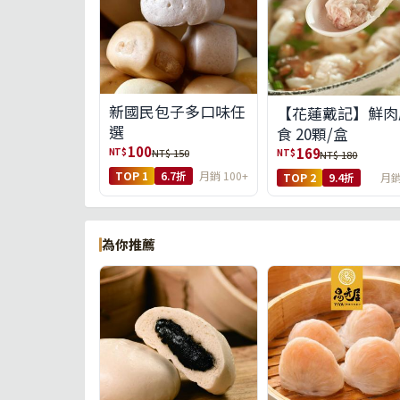
新國民包子多口味任
【花蓮戴記】鮮肉
選
食 20顆/盒
100
169
NT$
NT$ 150
NT$
NT$ 180
TOP 1
6.7折
月銷 100+
TOP 2
9.4折
月銷
為你推薦