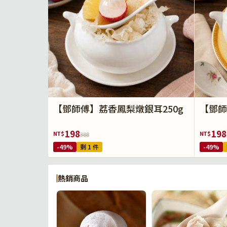
【鄧師傅】荔香鳳梨燉銀耳250g
【鄧師
198
198
NT$
NT$
388
-49%
剩 1 件
-49%
熱銷商品