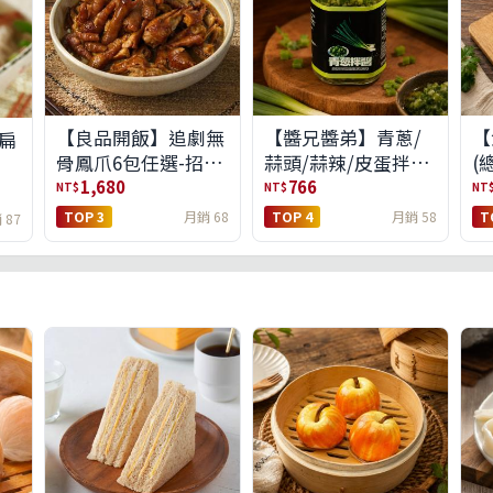
【良品開飯】追劇無
【醬兄醬弟】青蔥/
【
扁
骨鳳爪6包任選-招牌
蒜頭/蒜辣/皮蛋拌醬
(
原味/濃濃蒜香/過癮
4件任選(免運組)
1,680
766
NT$
NT$
NT
麻辣(免運組)
TOP 3
月銷 68
TOP 4
月銷 58
T
 87