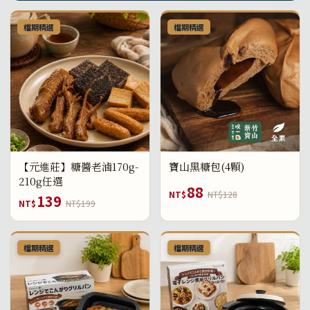
檔期精選
檔期精選
【元進莊】糖醬老滷170g-
寶山黑糖包(4顆)
210g任選
88
NT$
NT$128
139
NT$
NT$199
檔期精選
檔期精選