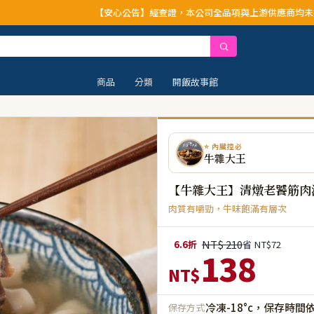
【安心公告】經查證，本公司全品項與上游供應商均未採用問題油品，請安心
商品
分類
開飯故事館
⭐ 內臟控必
牛雜大王
【牛雜大王】清燉老饕筋肉湯 
肉質有嚼勁，牛味飽滿有層次
NT$ 210
6.6折
省 NT$72
138
NT$
冷凍-18°c，保存時間
保存方式