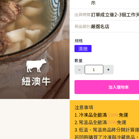
示
訂單成立後2-3個工作
出貨時間
嚴選名店
商品類別
規格
清燉
數量
−
+
加入購物車
注意事項
1. 冷凍品全館滿
$999
免運
2.
常溫品全館滿
$599
免運
3.
低溫、常溫商品將分開計算
若同時購買了冷凍與冷藏商品，