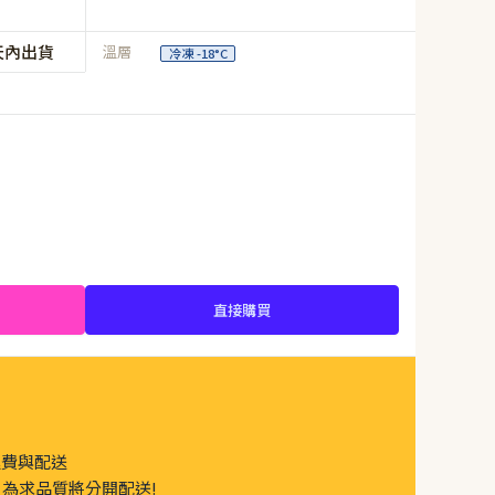
天內出貨
溫層
冷凍 -18°C
直接購買
運費與配送
為求品質將分開配送!