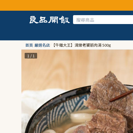
首頁
/
嚴選名店
/
【牛雜大王】清燉老饕筋肉湯 500g
1 / 1