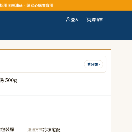
購買食用
登入
購物車
看分類 ›
500g
依包裝標
冷凍宅配
運送方式