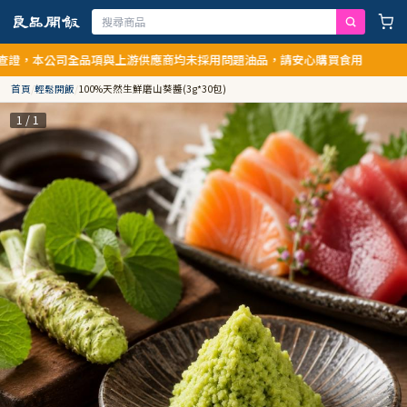
，本公司全品項與上游供應商均未採用問題油品，請安心購買食用
首頁
/
輕鬆開飯
/
100%天然生鮮磨山葵醬(3g*30包)
1 / 1