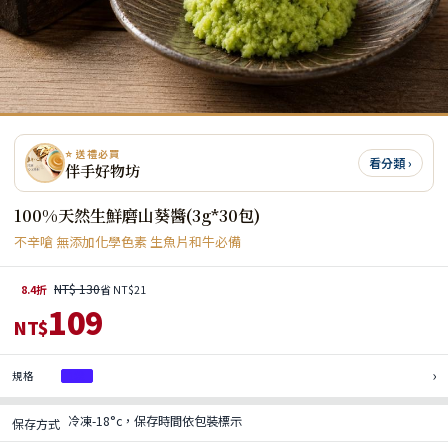
⭐ 送禮必買
看分類 ›
伴手好物坊
100%天然生鮮磨山葵醬(3g*30包)
不辛嗆 無添加化學色素 生魚片和牛必備
NT$ 130
8.4折
省 NT$21
109
NT$
›
規格
1袋
冷凍-18°c，保存時間依包裝標示
保存方式