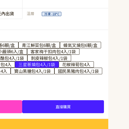
天內出貨
溫層
冷凍 -18°C
6顆/盒
青江鮮菜包6顆/盒
蠔氣叉燒包6顆/盒
小饅頭6入/盒
客家梅干扣肉包4入/1袋
酪包4入/1袋
剝皮辣椒包4入/1袋
包4入
三星蔥燒包4入/1袋
花椒辣筍包4入
4入
寶山黑糖包4入/1袋
國民黑豬肉包4入/1袋
直接購買