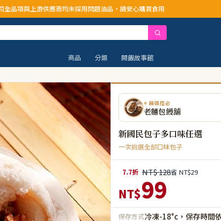
應商均未採用問題油品，請安心購買食用
商品
分類
開飯故事館
⭐ 饅頭控必
老麵包饅舖
新國民包子多口味任選
一次挑選全部口味包子
NT$ 128
7.7折
省 NT$29
99
NT$
冷凍-18°c，保存時間
保存方式