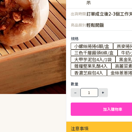
示
訂單成立後2-3個工作
出貨時間
輕鬆開飯
商品類別
規格
小螺絲捲捲6顆/盒
燕麥捲捲
三色千層饅頭6條/盒
牛奶
大甲芋泥包4入/1袋
黑金乳
雜糧堅果乳酪4入
高麗菜素
香濃芝麻包4入
金絲蔥蔥捲
數量
−
+
加入購物車
注意事項