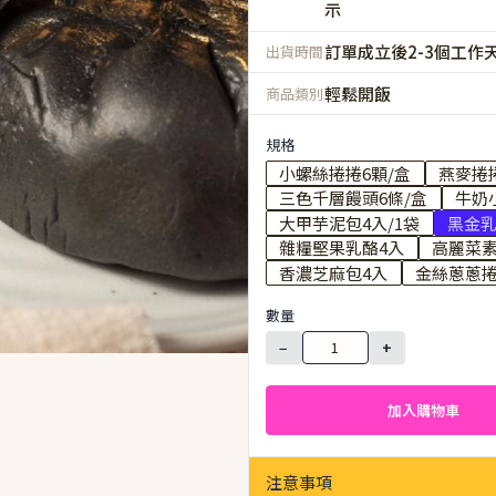
示
訂單成立後2-3個工作
出貨時間
輕鬆開飯
商品類別
規格
小螺絲捲捲6顆/盒
燕麥捲捲
三色千層饅頭6條/盒
牛奶
大甲芋泥包4入/1袋
黑金乳
雜糧堅果乳酪4入
高麗菜素
香濃芝麻包4入
金絲蔥蔥捲
數量
−
+
加入購物車
注意事項