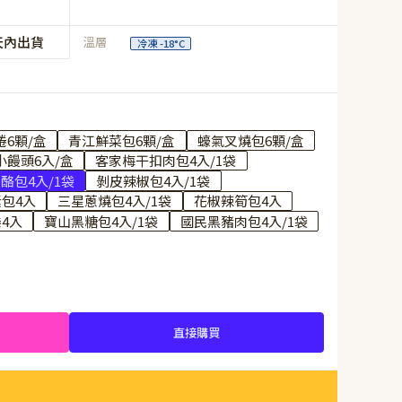
天內出貨
溫層
冷凍 -18°C
6顆/盒
青江鮮菜包6顆/盒
蠔氣叉燒包6顆/盒
小饅頭6入/盒
客家梅干扣肉包4入/1袋
酪包4入/1袋
剝皮辣椒包4入/1袋
包4入
三星蔥燒包4入/1袋
花椒辣筍包4入
4入
寶山黑糖包4入/1袋
國民黑豬肉包4入/1袋
直接購買