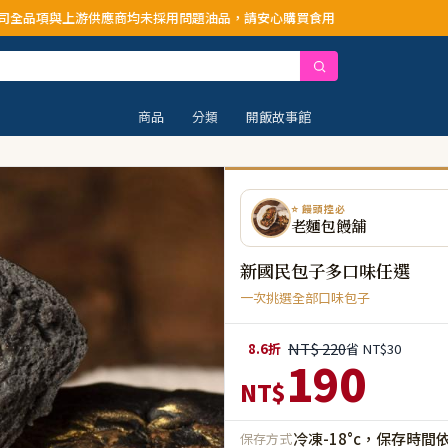
應商均未採用問題油品，請安心購買食用
商品
分類
開飯故事館
⭐ 饅頭控必
老麵包饅舖
新國民包子多口味任選
一次挑選全部口味包子
NT$ 220
8.6折
省 NT$30
190
NT$
冷凍-18°c，保存時間
保存方式