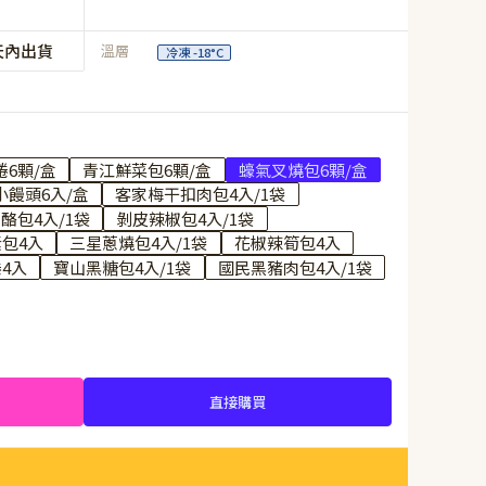
天內出貨
溫層
冷凍 -18°C
6顆/盒
青江鮮菜包6顆/盒
蠔氣叉燒包6顆/盒
小饅頭6入/盒
客家梅干扣肉包4入/1袋
酪包4入/1袋
剝皮辣椒包4入/1袋
包4入
三星蔥燒包4入/1袋
花椒辣筍包4入
4入
寶山黑糖包4入/1袋
國民黑豬肉包4入/1袋
直接購買