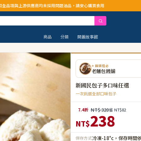
商均未採用問題油品，請安心購買食用
商品
分類
開飯故事館
⭐ 饅頭控必
老麵包饅舖
新國民包子多口味任選
一次挑選全部口味包子
NT$ 320
7.4折
省 NT$82
238
NT$
冷凍-18°c，保存時間
保存方式