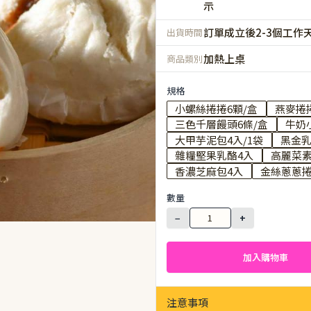
示
訂單成立後2-3個工作
出貨時間
加熱上桌
商品類別
規格
小螺絲捲捲6顆/盒
燕麥捲捲
三色千層饅頭6條/盒
牛奶
大甲芋泥包4入/1袋
黑金乳
雜糧堅果乳酪4入
高麗菜素
香濃芝麻包4入
金絲蔥蔥捲
數量
−
+
加入購物車
注意事項