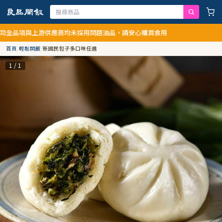
與上游供應商均未採用問題油品，請安心購買食用
首頁
/
輕鬆開飯
/
新國民包子多口味任選
1 / 1