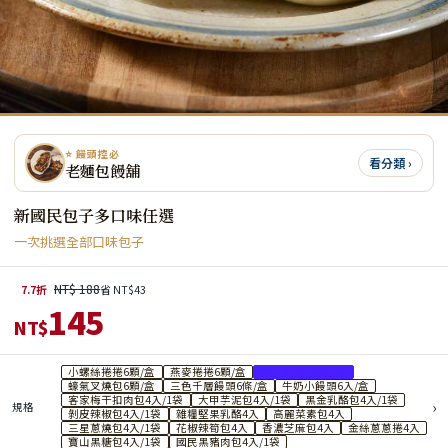
⭐ 饅頭控必
看分類 ›
老麵包饅舖
新國民包子多口味任選
一次挑選全部口味包子
NT$ 188
7.7折
省 NT$43
145
NT$
小螺絲捲捲6顆/盒
燕麥捲捲6顆/盒
青江鮮菜包6顆/盒
蠔氣叉燒包6顆/盒
三色千層饅頭6條/盒
牛奶小饅頭6入/盒
客家梅干扣肉包4入/1袋
大甲芋泥包4入/1袋
黑金乳酪包4入/1袋
›
規格
剝皮辣椒包4入/1袋
雜糧堅果乳酪4入
高麗菜素包4入
三星蔥燒包4入/1袋
花椒辣筍包4入
香濃芝麻包4入
金絲蔥蔥捲4入
寶山黑糖包4入/1袋
國民黑豬肉包4入/1袋