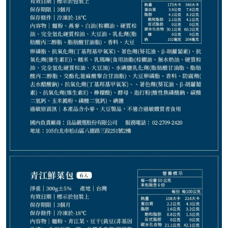
145
NT$
NT$ 188
7.7折
規格
小螺絲捲捲6顆/盒
燕麥捲捲6顆/盒
青江鮮菜包6顆/盒