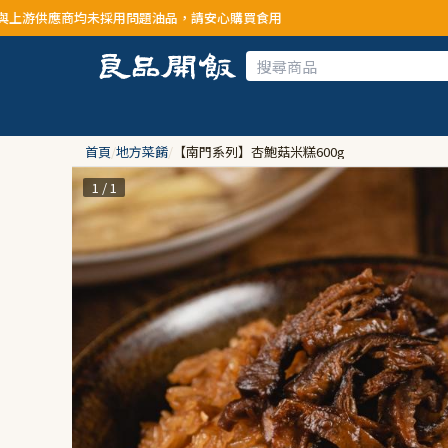
採用問題油品，請安心購買食用
首頁
/
地方菜餚
/
【南門系列】杏鮑菇米糕600g
1 / 1