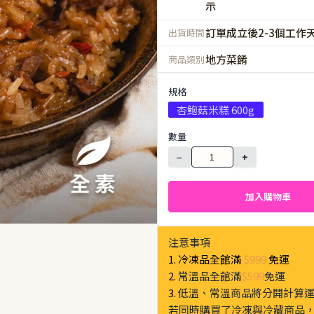
示
訂單成立後2-3個工作
出貨時間
地方菜餚
商品類別
規格
杏鮑菇米糕 600g
數量
−
+
加入購物車
注意事項
1. 冷凍品全館滿
$999
免運
2.
常溫品全館滿
$599
免運
3.
低溫、常溫商品將分開計算
若同時購買了冷凍與冷藏商品，