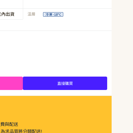
天內出貨
溫層
冷凍 -18°C
直接購買
運費與配送
為求品質將分開配送!