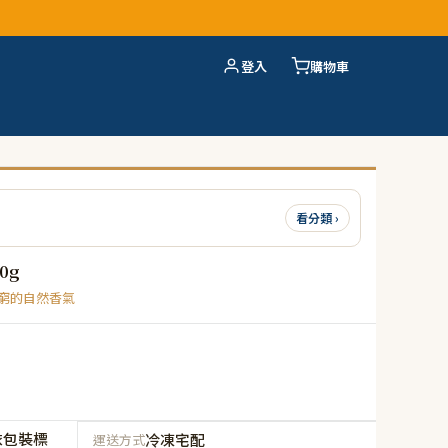
登入
購物車
看分類 ›
0g
窮的自然香氣
依包裝標
冷凍宅配
運送方式