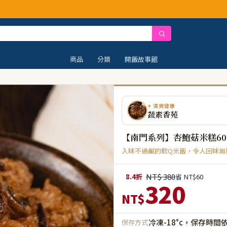
商品
分類
開飯故事館
⭐ 清爽健康
蔬素香苑
【南門系列】杏鮑菇米糕60
入味不過鹹的軟Q米飯，令人回味無
NT$ 380
8.4折
省 NT$60
320
NT$
冷凍-18°c，保存時間
保存方式