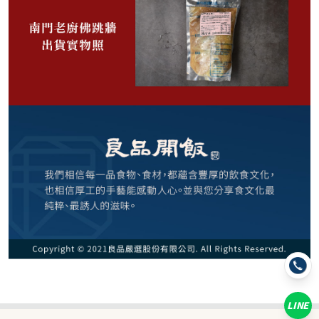
550
NT$
NT$ 680
8.1折
剩
20
件
規格
南門老廚佛跳牆 1000g
LINE