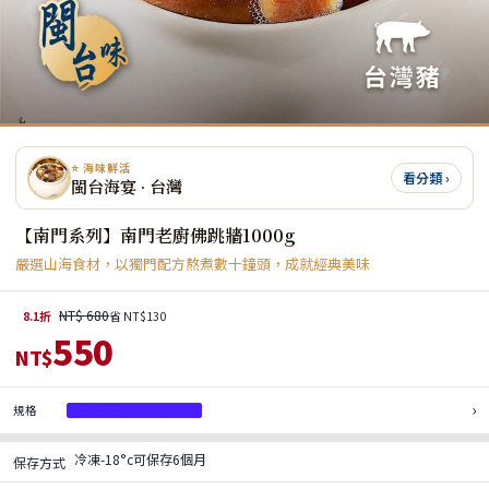
⭐ 海味鮮活
看分類 ›
閩台海宴 · 台灣
【南門系列】南門老廚佛跳牆1000g
嚴選山海食材，以獨門配方熬煮數十鐘頭，成就經典美味
NT$ 680
8.1折
省 NT$130
550
NT$
›
規格
南門老廚佛跳牆 1000g
冷凍-18°c可保存6個月
保存方式